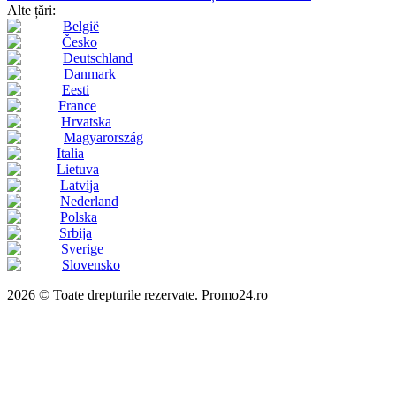
Alte țări:
België
Česko
Deutschland
Danmark
Eesti
France
Hrvatska
Magyarország
Italia
Lietuva
Latvija
Nederland
Polska
Srbija
Sverige
Slovensko
2026 © Toate drepturile rezervate. Promo24.ro