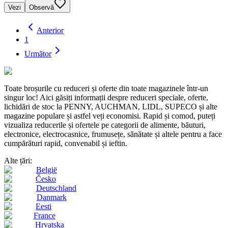
Vezi
Observă
Anterior
1
Următor
Toate broșurile cu reduceri și oferte din toate magazinele într-un
singur loc! Aici găsiți informații despre reduceri speciale, oferte,
lichidări de stoc la PENNY, AUCHMAN, LIDL, SUPECO și alte
magazine populare și astfel veți economisi. Rapid și comod, puteți
vizualiza reducerile și ofertele pe categorii de alimente, băuturi,
electronice, electrocasnice, frumusețe, sănătate și altele pentru a face
cumpărături rapid, convenabil și ieftin.
Alte țări:
België
Česko
Deutschland
Danmark
Eesti
France
Hrvatska