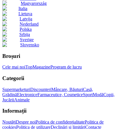
Magyarország
Italia
Lietuva
Latvija
Nederland
Polska
Srbija
Sverige
Slovensko
Broșuri
Cele mai noi
Top
Magazine
Program de lucru
Categorii
Supermarketuri
Discounteri
Mâncare, Băuturi
Casă,
Grădină
Electronice
Farmaceutice, Cosmetice
Sport
Modă
Copii,
Jucării
Animale
Informații
Noutăți
Despre noi
Politica de confidențialitate
Politica de
cookies
Politica de utilizare
Declinări și limitări
Contacte