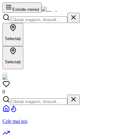
Extinde meniul
Selectați
Selectați
0
Cele mai noi