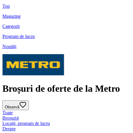
Top
Magazine
Categorii
Program de lucru
Noutăți
Broșuri de oferte de la Metro
Observă
Toate
Broșuri
4
Locații, program de lucru
Despre