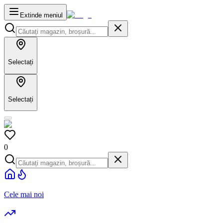
Extinde meniul
Selectați
Selectați
0
Cele mai noi