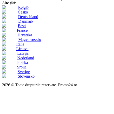
Alte țări:
België
Česko
Deutschland
Danmark
Eesti
France
Hrvatska
Magyarország
Italia
Lietuva
Latvija
Nederland
Polska
Srbija
Sverige
Slovensko
2026 © Toate drepturile rezervate. Promo24.ro