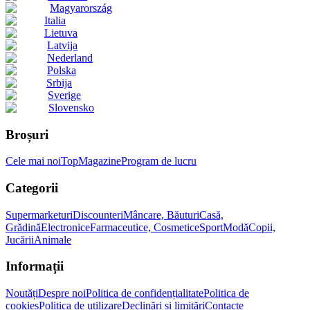
Magyarország
Italia
Lietuva
Latvija
Nederland
Polska
Srbija
Sverige
Slovensko
Broșuri
Cele mai noi
Top
Magazine
Program de lucru
Categorii
Supermarketuri
Discounteri
Mâncare, Băuturi
Casă,
Grădină
Electronice
Farmaceutice, Cosmetice
Sport
Modă
Copii,
Jucării
Animale
Informații
Noutăți
Despre noi
Politica de confidențialitate
Politica de
cookies
Politica de utilizare
Declinări și limitări
Contacte