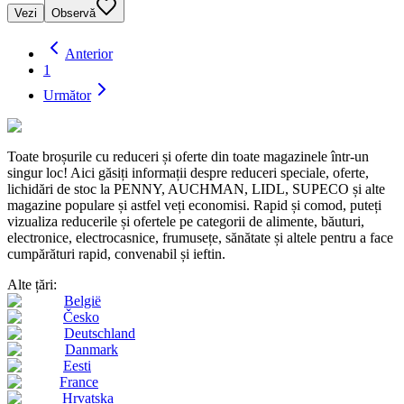
Vezi
Observă
Anterior
1
Următor
Toate broșurile cu reduceri și oferte din toate magazinele într-un
singur loc! Aici găsiți informații despre reduceri speciale, oferte,
lichidări de stoc la PENNY, AUCHMAN, LIDL, SUPECO și alte
magazine populare și astfel veți economisi. Rapid și comod, puteți
vizualiza reducerile și ofertele pe categorii de alimente, băuturi,
electronice, electrocasnice, frumusețe, sănătate și altele pentru a face
cumpărături rapid, convenabil și ieftin.
Alte țări:
België
Česko
Deutschland
Danmark
Eesti
France
Hrvatska