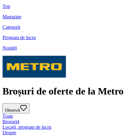
Top
Magazine
Categorii
Program de lucru
Noutăți
Broșuri de oferte de la Metro
Observă
Toate
Broșuri
4
Locații, program de lucru
Despre