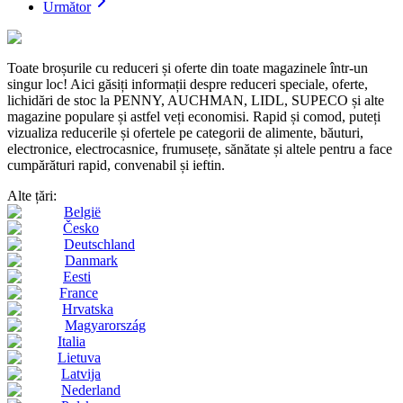
Următor
Toate broșurile cu reduceri și oferte din toate magazinele într-un
singur loc! Aici găsiți informații despre reduceri speciale, oferte,
lichidări de stoc la PENNY, AUCHMAN, LIDL, SUPECO și alte
magazine populare și astfel veți economisi. Rapid și comod, puteți
vizualiza reducerile și ofertele pe categorii de alimente, băuturi,
electronice, electrocasnice, frumusețe, sănătate și altele pentru a face
cumpărături rapid, convenabil și ieftin.
Alte țări:
België
Česko
Deutschland
Danmark
Eesti
France
Hrvatska
Magyarország
Italia
Lietuva
Latvija
Nederland