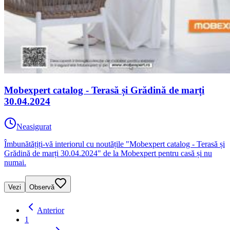
Mobexpert catalog - Terasă și Grădină de marți
30.04.2024
Neasigurat
Îmbunătățiți-vă interiorul cu noutățile "Mobexpert catalog - Terasă și
Grădină de marți 30.04.2024" de la Mobexpert pentru casă și nu
numai.
Vezi
Observă
Anterior
1