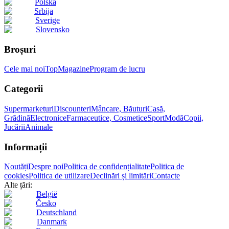
Polska
Srbija
Sverige
Slovensko
Broșuri
Cele mai noi
Top
Magazine
Program de lucru
Categorii
Supermarketuri
Discounteri
Mâncare, Băuturi
Casă,
Grădină
Electronice
Farmaceutice, Cosmetice
Sport
Modă
Copii,
Jucării
Animale
Informații
Noutăți
Despre noi
Politica de confidențialitate
Politica de
cookies
Politica de utilizare
Declinări și limitări
Contacte
Alte țări:
België
Česko
Deutschland
Danmark