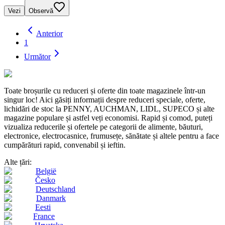
Vezi
Observă
Anterior
1
Următor
Toate broșurile cu reduceri și oferte din toate magazinele într-un
singur loc! Aici găsiți informații despre reduceri speciale, oferte,
lichidări de stoc la PENNY, AUCHMAN, LIDL, SUPECO și alte
magazine populare și astfel veți economisi. Rapid și comod, puteți
vizualiza reducerile și ofertele pe categorii de alimente, băuturi,
electronice, electrocasnice, frumusețe, sănătate și altele pentru a face
cumpărături rapid, convenabil și ieftin.
Alte țări:
België
Česko
Deutschland
Danmark
Eesti
France