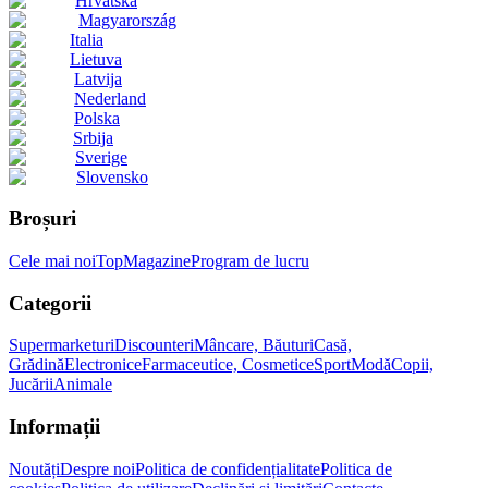
Hrvatska
Magyarország
Italia
Lietuva
Latvija
Nederland
Polska
Srbija
Sverige
Slovensko
Broșuri
Cele mai noi
Top
Magazine
Program de lucru
Categorii
Supermarketuri
Discounteri
Mâncare, Băuturi
Casă,
Grădină
Electronice
Farmaceutice, Cosmetice
Sport
Modă
Copii,
Jucării
Animale
Informații
Noutăți
Despre noi
Politica de confidențialitate
Politica de