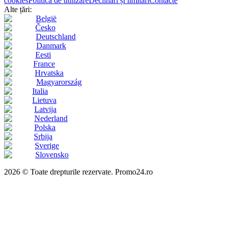
cookies
Politica de utilizare
Declinări și limitări
Contacte
Alte țări:
België
Česko
Deutschland
Danmark
Eesti
France
Hrvatska
Magyarország
Italia
Lietuva
Latvija
Nederland
Polska
Srbija
Sverige
Slovensko
2026 © Toate drepturile rezervate. Promo24.ro