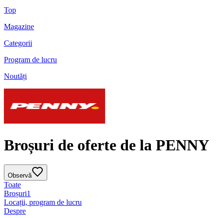
Top
Magazine
Categorii
Program de lucru
Noutăți
Broșuri de oferte de la PENNY
Observă
Toate
Broșuri
1
Locații, program de lucru
Despre