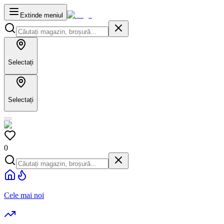
Extinde meniul
Selectați
Selectați
0
Cele mai noi