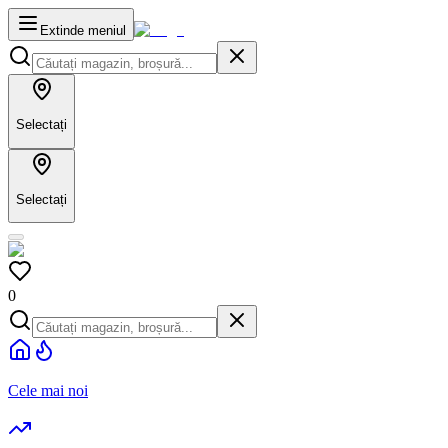
Extinde meniul
Selectați
Selectați
0
Cele mai noi