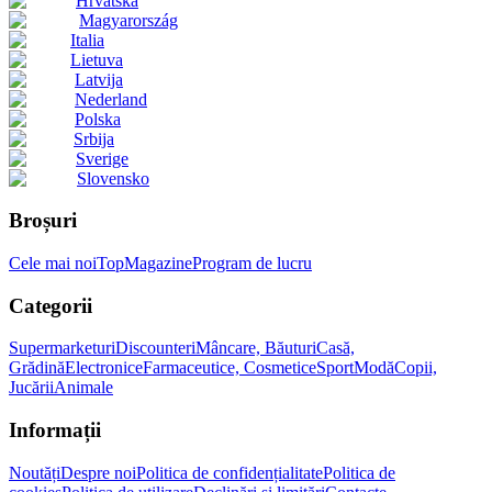
Hrvatska
Magyarország
Italia
Lietuva
Latvija
Nederland
Polska
Srbija
Sverige
Slovensko
Broșuri
Cele mai noi
Top
Magazine
Program de lucru
Categorii
Supermarketuri
Discounteri
Mâncare, Băuturi
Casă,
Grădină
Electronice
Farmaceutice, Cosmetice
Sport
Modă
Copii,
Jucării
Animale
Informații
Noutăți
Despre noi
Politica de confidențialitate
Politica de