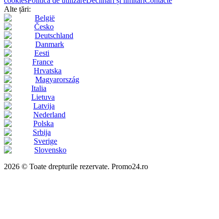
cookies
Politica de utilizare
Declinări și limitări
Contacte
Alte țări:
België
Česko
Deutschland
Danmark
Eesti
France
Hrvatska
Magyarország
Italia
Lietuva
Latvija
Nederland
Polska
Srbija
Sverige
Slovensko
2026 © Toate drepturile rezervate. Promo24.ro