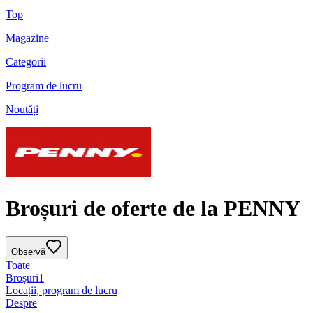
Top
Magazine
Categorii
Program de lucru
Noutăți
Broșuri de oferte de la PENNY
Observă
Toate
Broșuri
1
Locații, program de lucru
Despre