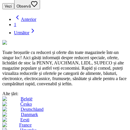
Vezi
Observă
Anterior
1
Următor
Toate broșurile cu reduceri și oferte din toate magazinele într-un
singur loc! Aici găsiți informații despre reduceri speciale, oferte,
lichidări de stoc la PENNY, AUCHMAN, LIDL, SUPECO și alte
magazine populare și astfel veți economisi. Rapid și comod, puteți
vizualiza reducerile și ofertele pe categorii de alimente, băuturi,
electronice, electrocasnice, frumusețe, sănătate și altele pentru a face
cumpărături rapid, convenabil și ieftin.
Alte țări:
België
Česko
Deutschland
Danmark
Eesti
France