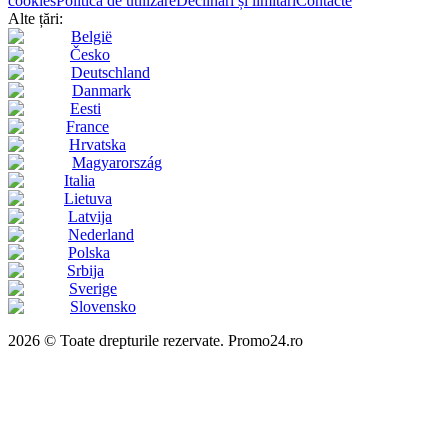
cookies
Politica de utilizare
Declinări și limitări
Contacte
Alte țări:
België
Česko
Deutschland
Danmark
Eesti
France
Hrvatska
Magyarország
Italia
Lietuva
Latvija
Nederland
Polska
Srbija
Sverige
Slovensko
2026 © Toate drepturile rezervate. Promo24.ro