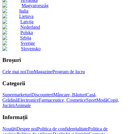
Hrvatska
Magyarország
Italia
Lietuva
Latvija
Nederland
Polska
Srbija
Sverige
Slovensko
Broșuri
Cele mai noi
Top
Magazine
Program de lucru
Categorii
Supermarketuri
Discounteri
Mâncare, Băuturi
Casă,
Grădină
Electronice
Farmaceutice, Cosmetice
Sport
Modă
Copii,
Jucării
Animale
Informații
Noutăți
Despre noi
Politica de confidențialitate
Politica de