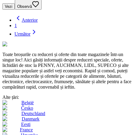
Vezi
Observă
Anterior
1
Următor
Toate broșurile cu reduceri și oferte din toate magazinele într-un
singur loc! Aici găsiți informații despre reduceri speciale, oferte,
lichidări de stoc la PENNY, AUCHMAN, LIDL, SUPECO și alte
magazine populare și astfel veți economisi. Rapid și comod, puteți
vizualiza reducerile și ofertele pe categorii de alimente, băuturi,
electronice, electrocasnice, frumusețe, sănătate și altele pentru a face
cumpărături rapid, convenabil și ieftin.
Alte țări:
België
Česko
Deutschland
Danmark
Eesti
France