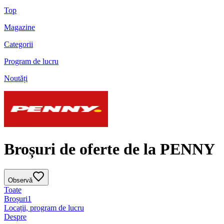
Top
Magazine
Categorii
Program de lucru
Noutăți
Broșuri de oferte de la PENNY
Observă
Toate
Broșuri
1
Locații, program de lucru
Despre