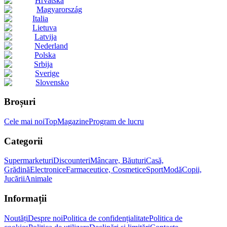
Hrvatska
Magyarország
Italia
Lietuva
Latvija
Nederland
Polska
Srbija
Sverige
Slovensko
Broșuri
Cele mai noi
Top
Magazine
Program de lucru
Categorii
Supermarketuri
Discounteri
Mâncare, Băuturi
Casă,
Grădină
Electronice
Farmaceutice, Cosmetice
Sport
Modă
Copii,
Jucării
Animale
Informații
Noutăți
Despre noi
Politica de confidențialitate
Politica de