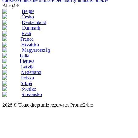
cookies
Politica de utilizare
Declinări și limitări
Contacte
Alte țări:
België
Česko
Deutschland
Danmark
Eesti
France
Hrvatska
Magyarország
Italia
Lietuva
Latvija
Nederland
Polska
Srbija
Sverige
Slovensko
2026 © Toate drepturile rezervate. Promo24.ro