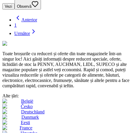
Vezi
Observă
Anterior
1
Următor
Toate broșurile cu reduceri și oferte din toate magazinele într-un
singur loc! Aici găsiți informații despre reduceri speciale, oferte,
lichidări de stoc la PENNY, AUCHMAN, LIDL, SUPECO și alte
magazine populare și astfel veți economisi. Rapid și comod, puteți
vizualiza reducerile și ofertele pe categorii de alimente, băuturi,
electronice, electrocasnice, frumusețe, sănătate și altele pentru a face
cumpărături rapid, convenabil și ieftin.
Alte țări:
België
Česko
Deutschland
Danmark
Eesti
France