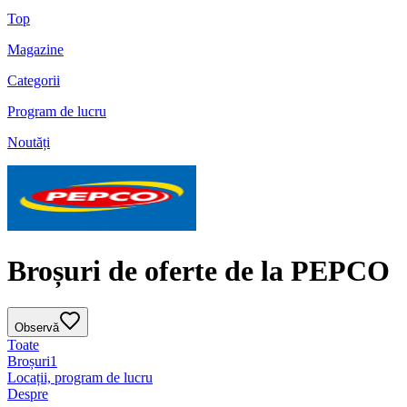
Top
Magazine
Categorii
Program de lucru
Noutăți
Broșuri de oferte de la PEPCO
Observă
Toate
Broșuri
1
Locații, program de lucru
Despre