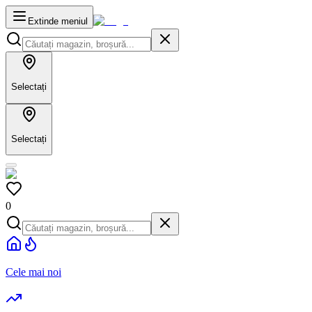
Extinde meniul
Selectați
Selectați
0
Cele mai noi