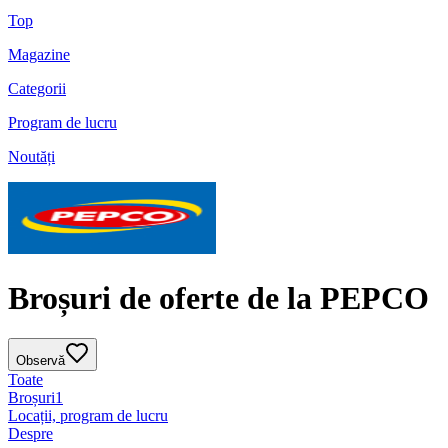
Top
Magazine
Categorii
Program de lucru
Noutăți
Broșuri de oferte de la PEPCO
Observă
Toate
Broșuri
1
Locații, program de lucru
Despre