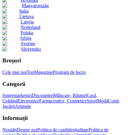
Hrvatska
Magyarország
Italia
Lietuva
Latvija
Nederland
Polska
Srbija
Sverige
Slovensko
Broșuri
Cele mai noi
Top
Magazine
Program de lucru
Categorii
Supermarketuri
Discounteri
Mâncare, Băuturi
Casă,
Grădină
Electronice
Farmaceutice, Cosmetice
Sport
Modă
Copii,
Jucării
Animale
Informații
Noutăți
Despre noi
Politica de confidențialitate
Politica de