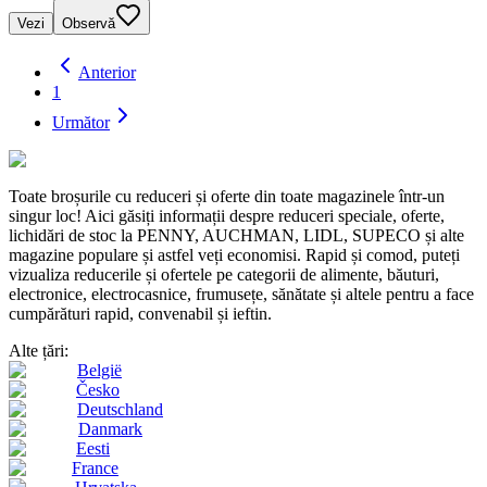
Vezi
Observă
Anterior
1
Următor
Toate broșurile cu reduceri și oferte din toate magazinele într-un
singur loc! Aici găsiți informații despre reduceri speciale, oferte,
lichidări de stoc la PENNY, AUCHMAN, LIDL, SUPECO și alte
magazine populare și astfel veți economisi. Rapid și comod, puteți
vizualiza reducerile și ofertele pe categorii de alimente, băuturi,
electronice, electrocasnice, frumusețe, sănătate și altele pentru a face
cumpărături rapid, convenabil și ieftin.
Alte țări:
België
Česko
Deutschland
Danmark
Eesti
France