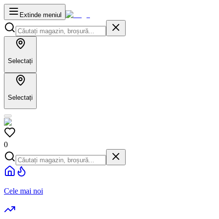
Extinde meniul
Selectați
Selectați
0
Cele mai noi