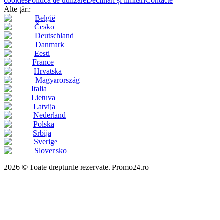
cookies
Politica de utilizare
Declinări și limitări
Contacte
Alte țări:
België
Česko
Deutschland
Danmark
Eesti
France
Hrvatska
Magyarország
Italia
Lietuva
Latvija
Nederland
Polska
Srbija
Sverige
Slovensko
2026 © Toate drepturile rezervate. Promo24.ro