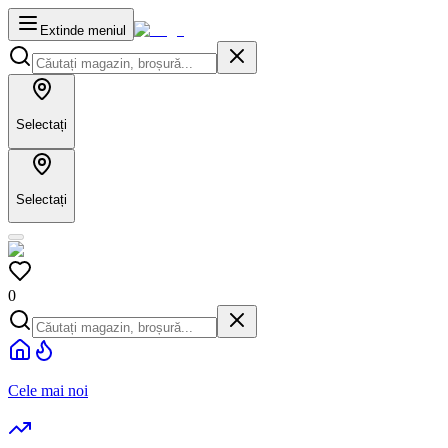
Extinde meniul
Selectați
Selectați
0
Cele mai noi