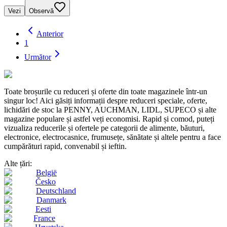
Vezi
Observă
Anterior
1
Următor
Toate broșurile cu reduceri și oferte din toate magazinele într-un
singur loc! Aici găsiți informații despre reduceri speciale, oferte,
lichidări de stoc la PENNY, AUCHMAN, LIDL, SUPECO și alte
magazine populare și astfel veți economisi. Rapid și comod, puteți
vizualiza reducerile și ofertele pe categorii de alimente, băuturi,
electronice, electrocasnice, frumusețe, sănătate și altele pentru a face
cumpărături rapid, convenabil și ieftin.
Alte țări:
België
Česko
Deutschland
Danmark
Eesti
France