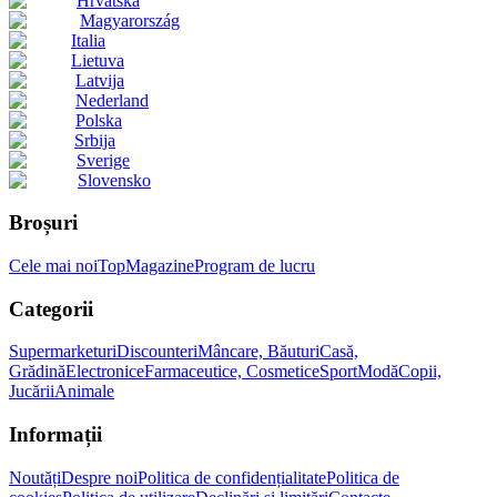
Hrvatska
Magyarország
Italia
Lietuva
Latvija
Nederland
Polska
Srbija
Sverige
Slovensko
Broșuri
Cele mai noi
Top
Magazine
Program de lucru
Categorii
Supermarketuri
Discounteri
Mâncare, Băuturi
Casă,
Grădină
Electronice
Farmaceutice, Cosmetice
Sport
Modă
Copii,
Jucării
Animale
Informații
Noutăți
Despre noi
Politica de confidențialitate
Politica de