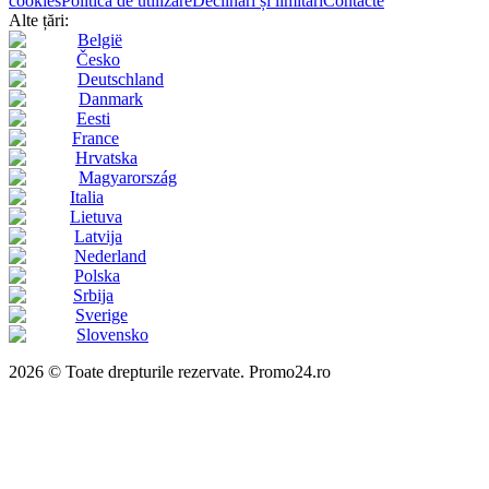
cookies
Politica de utilizare
Declinări și limitări
Contacte
Alte țări:
België
Česko
Deutschland
Danmark
Eesti
France
Hrvatska
Magyarország
Italia
Lietuva
Latvija
Nederland
Polska
Srbija
Sverige
Slovensko
2026 © Toate drepturile rezervate. Promo24.ro