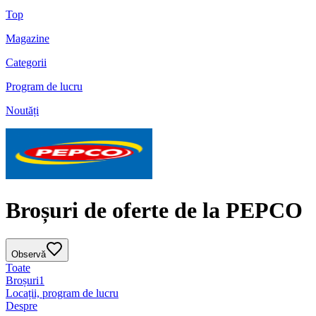
Top
Magazine
Categorii
Program de lucru
Noutăți
Broșuri de oferte de la PEPCO
Observă
Toate
Broșuri
1
Locații, program de lucru
Despre