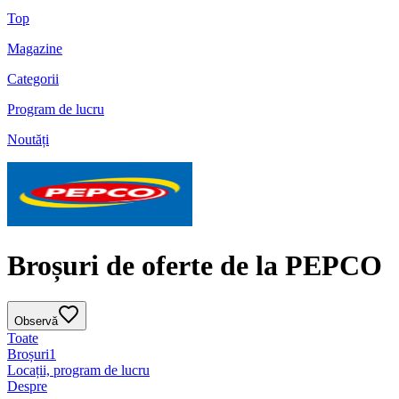
Top
Magazine
Categorii
Program de lucru
Noutăți
Broșuri de oferte de la PEPCO
Observă
Toate
Broșuri
1
Locații, program de lucru
Despre