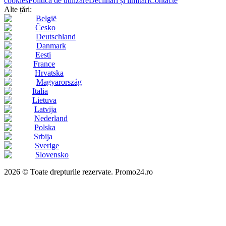
cookies
Politica de utilizare
Declinări și limitări
Contacte
Alte țări:
België
Česko
Deutschland
Danmark
Eesti
France
Hrvatska
Magyarország
Italia
Lietuva
Latvija
Nederland
Polska
Srbija
Sverige
Slovensko
2026 © Toate drepturile rezervate. Promo24.ro