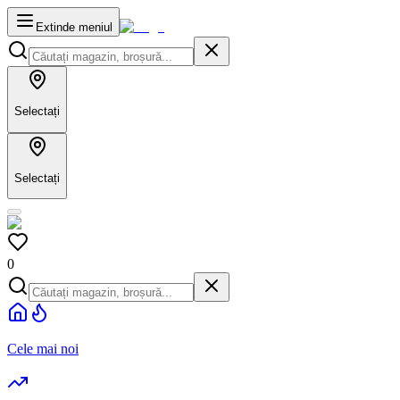
Extinde meniul
Selectați
Selectați
0
Cele mai noi