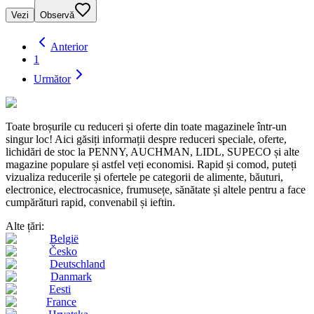
Vezi
Observă
Anterior
1
Următor
Toate broșurile cu reduceri și oferte din toate magazinele într-un
singur loc! Aici găsiți informații despre reduceri speciale, oferte,
lichidări de stoc la PENNY, AUCHMAN, LIDL, SUPECO și alte
magazine populare și astfel veți economisi. Rapid și comod, puteți
vizualiza reducerile și ofertele pe categorii de alimente, băuturi,
electronice, electrocasnice, frumusețe, sănătate și altele pentru a face
cumpărături rapid, convenabil și ieftin.
Alte țări:
België
Česko
Deutschland
Danmark
Eesti
France