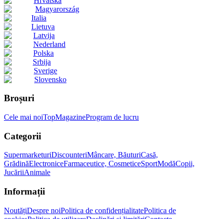
Hrvatska
Magyarország
Italia
Lietuva
Latvija
Nederland
Polska
Srbija
Sverige
Slovensko
Broșuri
Cele mai noi
Top
Magazine
Program de lucru
Categorii
Supermarketuri
Discounteri
Mâncare, Băuturi
Casă,
Grădină
Electronice
Farmaceutice, Cosmetice
Sport
Modă
Copii,
Jucării
Animale
Informații
Noutăți
Despre noi
Politica de confidențialitate
Politica de