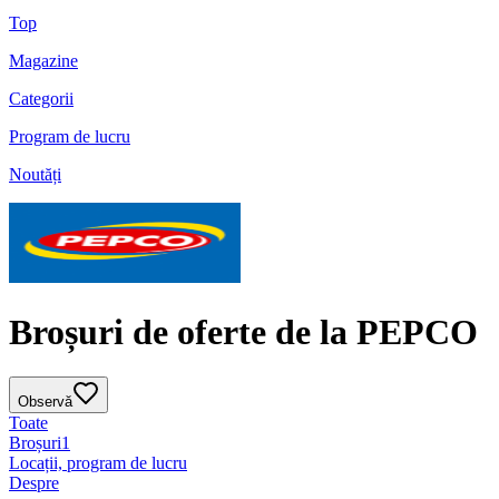
Top
Magazine
Categorii
Program de lucru
Noutăți
Broșuri de oferte de la PEPCO
Observă
Toate
Broșuri
1
Locații, program de lucru
Despre