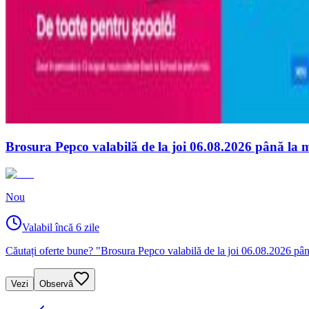
Brosura Pepco valabilă de la joi 06.08.2026 până la 
Nou
Valabil încă 6 zile
Căutați oferte bune? "Brosura Pepco valabilă de la joi 06.08.2026 pân
Vezi
Observă