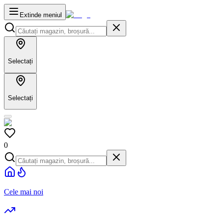
Extinde meniul
Selectați
Selectați
0
Cele mai noi