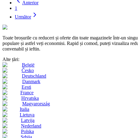
Anterior
1
Următor
Toate broșurile cu reduceri și oferte din toate magazinele într-un s
populare și astfel veți economisi. Rapid și comod, puteți vizualiza reduc
convenabil și ieftin.
Alte țări:
België
Česko
Deutschland
Danmark
Eesti
France
Hrvatska
Magyarország
Italia
Lietuva
Latvija
Nederland
Polska
Srbija