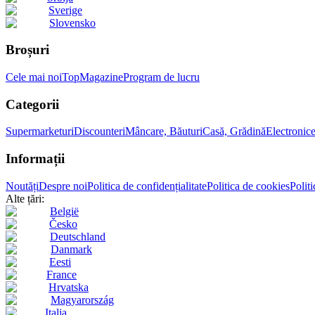
Sverige
Slovensko
Broșuri
Cele mai noi
Top
Magazine
Program de lucru
Categorii
Supermarketuri
Discounteri
Mâncare, Băuturi
Casă, Grădină
Electronic
Informații
Noutăți
Despre noi
Politica de confidențialitate
Politica de cookies
Politi
Alte țări:
België
Česko
Deutschland
Danmark
Eesti
France
Hrvatska
Magyarország
Italia