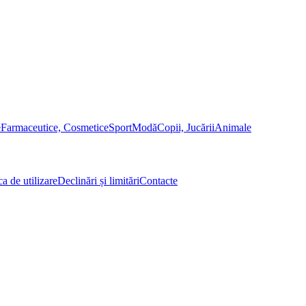
e
Farmaceutice, Cosmetice
Sport
Modă
Copii, Jucării
Animale
ca de utilizare
Declinări și limitări
Contacte