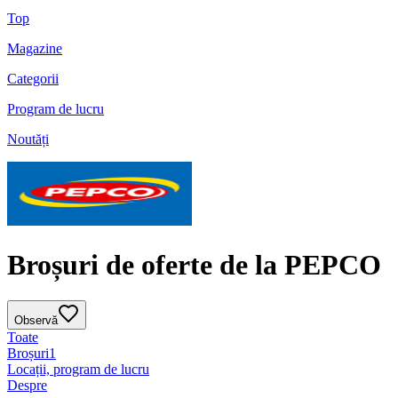
Top
Magazine
Categorii
Program de lucru
Noutăți
Broșuri de oferte de la PEPCO
Observă
Toate
Broșuri
1
Locații, program de lucru
Despre