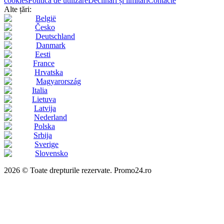
cookies
Politica de utilizare
Declinări și limitări
Contacte
Alte țări:
België
Česko
Deutschland
Danmark
Eesti
France
Hrvatska
Magyarország
Italia
Lietuva
Latvija
Nederland
Polska
Srbija
Sverige
Slovensko
2026 © Toate drepturile rezervate. Promo24.ro