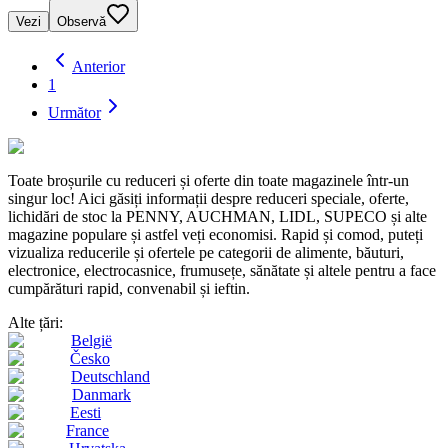
Vezi
Observă
Anterior
1
Următor
Toate broșurile cu reduceri și oferte din toate magazinele într-un
singur loc! Aici găsiți informații despre reduceri speciale, oferte,
lichidări de stoc la PENNY, AUCHMAN, LIDL, SUPECO și alte
magazine populare și astfel veți economisi. Rapid și comod, puteți
vizualiza reducerile și ofertele pe categorii de alimente, băuturi,
electronice, electrocasnice, frumusețe, sănătate și altele pentru a face
cumpărături rapid, convenabil și ieftin.
Alte țări:
België
Česko
Deutschland
Danmark
Eesti
France