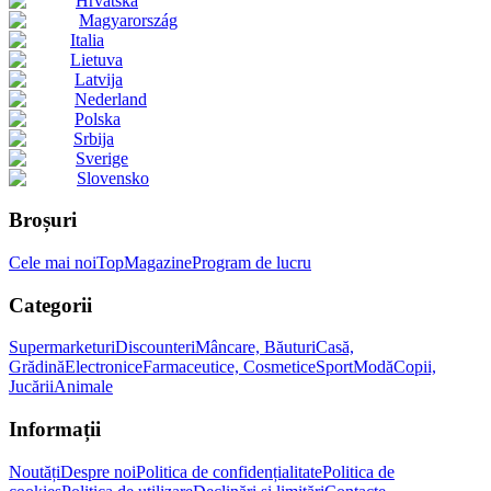
Hrvatska
Magyarország
Italia
Lietuva
Latvija
Nederland
Polska
Srbija
Sverige
Slovensko
Broșuri
Cele mai noi
Top
Magazine
Program de lucru
Categorii
Supermarketuri
Discounteri
Mâncare, Băuturi
Casă,
Grădină
Electronice
Farmaceutice, Cosmetice
Sport
Modă
Copii,
Jucării
Animale
Informații
Noutăți
Despre noi
Politica de confidențialitate
Politica de