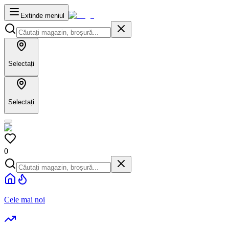
Extinde meniul
Selectați
Selectați
0
Cele mai noi