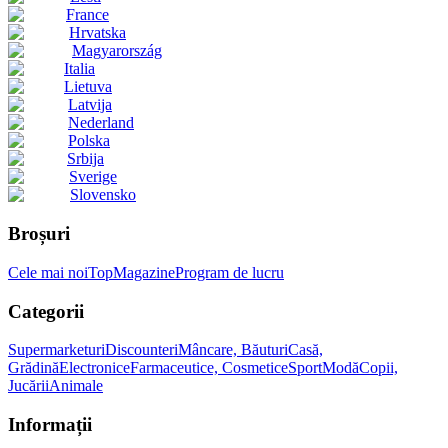
France
Hrvatska
Magyarország
Italia
Lietuva
Latvija
Nederland
Polska
Srbija
Sverige
Slovensko
Broșuri
Cele mai noi
Top
Magazine
Program de lucru
Categorii
Supermarketuri
Discounteri
Mâncare, Băuturi
Casă,
Grădină
Electronice
Farmaceutice, Cosmetice
Sport
Modă
Copii,
Jucării
Animale
Informații