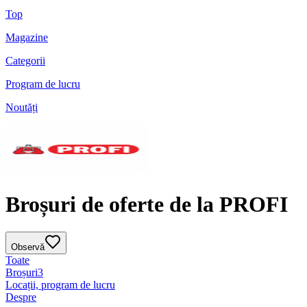
Top
Magazine
Categorii
Program de lucru
Noutăți
Broșuri de oferte de la PROFI
Observă
Toate
Broșuri
3
Locații, program de lucru
Despre