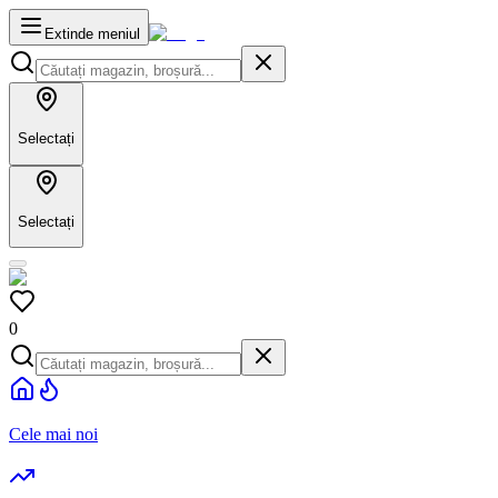
Extinde meniul
Selectați
Selectați
0
Cele mai noi