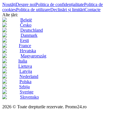
Noutăți
Despre noi
Politica de confidențialitate
Politica de
cookies
Politica de utilizare
Declinări și limitări
Contacte
Alte țări:
België
Česko
Deutschland
Danmark
Eesti
France
Hrvatska
Magyarország
Italia
Lietuva
Latvija
Nederland
Polska
Srbija
Sverige
Slovensko
2026 © Toate drepturile rezervate. Promo24.ro