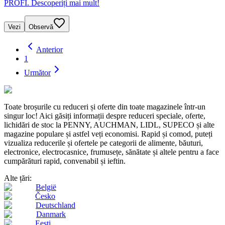
PROFI. Descoperiți mai mult!
Vezi
Observă
Anterior
1
Următor
Toate broșurile cu reduceri și oferte din toate magazinele într-un
singur loc! Aici găsiți informații despre reduceri speciale, oferte,
lichidări de stoc la PENNY, AUCHMAN, LIDL, SUPECO și alte
magazine populare și astfel veți economisi. Rapid și comod, puteți
vizualiza reducerile și ofertele pe categorii de alimente, băuturi,
electronice, electrocasnice, frumusețe, sănătate și altele pentru a face
cumpărături rapid, convenabil și ieftin.
Alte țări:
België
Česko
Deutschland
Danmark
Eesti