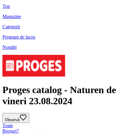
Top
Magazine
Categorii
Program de lucru
Noutăți
Proges catalog - Naturen de
vineri 23.08.2024
Observă
Toate
Broșuri
7