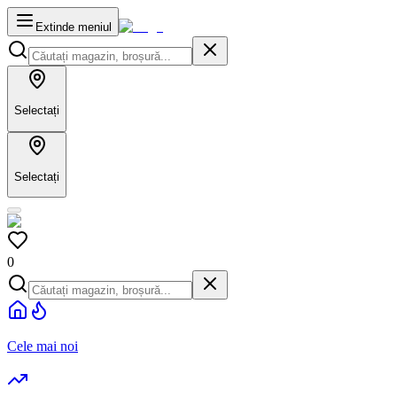
Extinde meniul
Selectați
Selectați
0
Cele mai noi