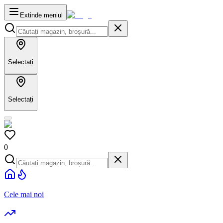
Extinde meniul
Selectați
Selectați
0
Cele mai noi