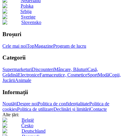
Nederland
Polska
Srbija
Sverige
Slovensko
Broșuri
Cele mai noi
Top
Magazine
Program de lucru
Categorii
Supermarketuri
Discounteri
Mâncare, Băuturi
Casă,
Grădină
Electronice
Farmaceutice, Cosmetice
Sport
Modă
Copii,
Jucării
Animale
Informații
Noutăți
Despre noi
Politica de confidențialitate
Politica de
cookies
Politica de utilizare
Declinări și limitări
Contacte
Alte țări:
België
Česko
Deutschland