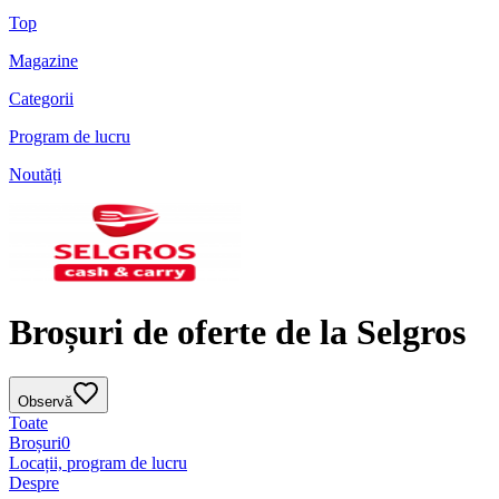
Top
Magazine
Categorii
Program de lucru
Noutăți
Broșuri de oferte de la Selgros
Observă
Toate
Broșuri
0
Locații, program de lucru
Despre