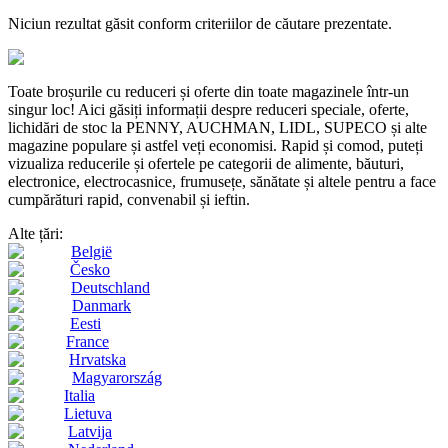
Niciun rezultat găsit conform criteriilor de căutare prezentate.
Toate broșurile cu reduceri și oferte din toate magazinele într-un
singur loc! Aici găsiți informații despre reduceri speciale, oferte,
lichidări de stoc la PENNY, AUCHMAN, LIDL, SUPECO și alte
magazine populare și astfel veți economisi. Rapid și comod, puteți
vizualiza reducerile și ofertele pe categorii de alimente, băuturi,
electronice, electrocasnice, frumusețe, sănătate și altele pentru a face
cumpărături rapid, convenabil și ieftin.
Alte țări:
België
Česko
Deutschland
Danmark
Eesti
France
Hrvatska
Magyarország
Italia
Lietuva
Latvija