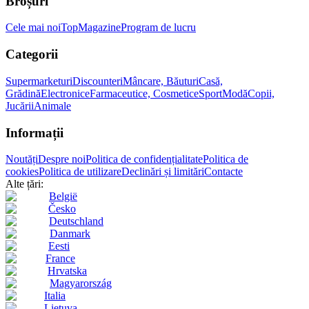
Broșuri
Cele mai noi
Top
Magazine
Program de lucru
Categorii
Supermarketuri
Discounteri
Mâncare, Băuturi
Casă,
Grădină
Electronice
Farmaceutice, Cosmetice
Sport
Modă
Copii,
Jucării
Animale
Informații
Noutăți
Despre noi
Politica de confidențialitate
Politica de
cookies
Politica de utilizare
Declinări și limitări
Contacte
Alte țări:
België
Česko
Deutschland
Danmark
Eesti
France
Hrvatska
Magyarország
Italia
Lietuva