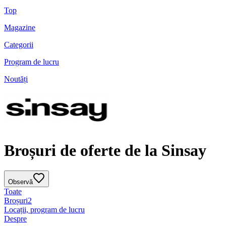
Top
Magazine
Categorii
Program de lucru
Noutăți
Broșuri de oferte de la Sinsay
Observă
Toate
Broșuri
2
Locații, program de lucru
Despre