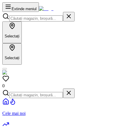
Extinde meniul
Selectați
Selectați
0
Cele mai noi