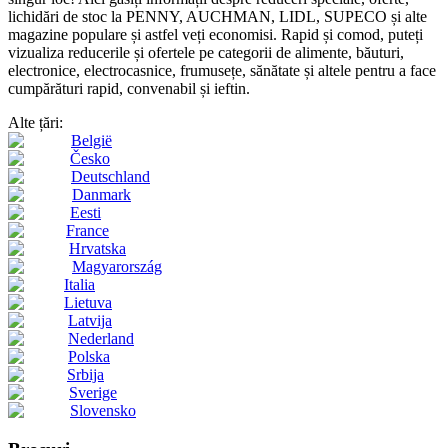
lichidări de stoc la PENNY, AUCHMAN, LIDL, SUPECO și alte
magazine populare și astfel veți economisi. Rapid și comod, puteți
vizualiza reducerile și ofertele pe categorii de alimente, băuturi,
electronice, electrocasnice, frumusețe, sănătate și altele pentru a face
cumpărături rapid, convenabil și ieftin.
Alte țări:
België
Česko
Deutschland
Danmark
Eesti
France
Hrvatska
Magyarország
Italia
Lietuva
Latvija
Nederland
Polska
Srbija
Sverige
Slovensko