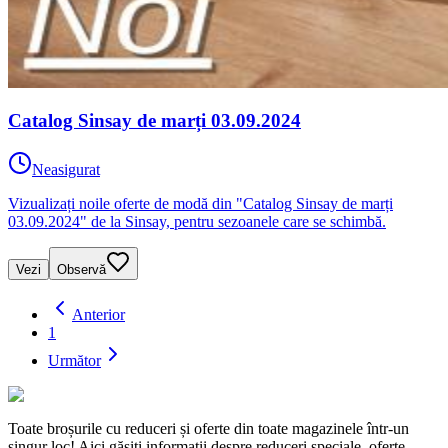
Catalog Sinsay de marți 03.09.2024
Neasigurat
Vizualizați noile oferte de modă din "Catalog Sinsay de marți
03.09.2024" de la Sinsay, pentru sezoanele care se schimbă.
Vezi
Observă
Anterior
1
Următor
Toate broșurile cu reduceri și oferte din toate magazinele într-un
singur loc! Aici găsiți informații despre reduceri speciale, oferte,