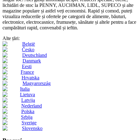
lichidări de stoc la PENNY, AUCHMAN, LIDL, SUPECO și alte
magazine populare și astfel veți economisi. Rapid și comod, puteți
vizualiza reducerile și ofertele pe categorii de alimente, băuturi,
electronice, electrocasnice, frumusețe, sănătate și altele pentru a face
cumpărături rapid, convenabil și ieftin.
Alte țări:
België
Česko
Deutschland
Danmark
Eesti
France
Hrvatska
Magyarország
Italia
Lietuva
Latvija
Nederland
Polska
Srbija
Sverige
Slovensko