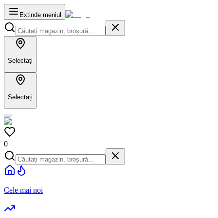
Extinde meniul
Selectați
Selectați
0
Cele mai noi