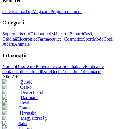
Broșuri
Cele mai noi
Top
Magazine
Program de lucru
Categorii
Supermarketuri
Discounteri
Mâncare, Băuturi
Casă,
Grădină
Electronice
Farmaceutice, Cosmetice
Sport
Modă
Copii,
Jucării
Animale
Informații
Noutăți
Despre noi
Politica de confidențialitate
Politica de
cookies
Politica de utilizare
Declinări și limitări
Contacte
Alte țări:
België
Česko
Deutschland
Danmark
Eesti
France
Hrvatska
Magyarország
Italia
Lietuva