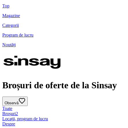
Top
Magazine
Categorii
Program de lucru
Noutăți
Broșuri de oferte de la Sinsay
Observă
Toate
Broșuri
2
Locații, program de lucru
Despre