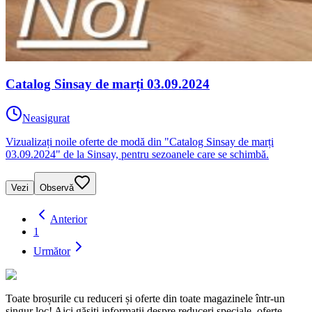
Catalog Sinsay de marți 03.09.2024
Neasigurat
Vizualizați noile oferte de modă din "Catalog Sinsay de marți
03.09.2024" de la Sinsay, pentru sezoanele care se schimbă.
Vezi
Observă
Anterior
1
Următor
Toate broșurile cu reduceri și oferte din toate magazinele într-un
singur loc! Aici găsiți informații despre reduceri speciale, oferte,