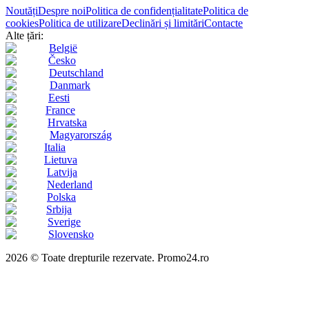
Noutăți
Despre noi
Politica de confidențialitate
Politica de
cookies
Politica de utilizare
Declinări și limitări
Contacte
Alte țări:
België
Česko
Deutschland
Danmark
Eesti
France
Hrvatska
Magyarország
Italia
Lietuva
Latvija
Nederland
Polska
Srbija
Sverige
Slovensko
2026 © Toate drepturile rezervate. Promo24.ro