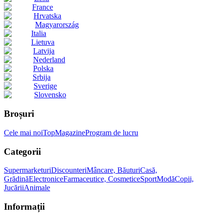
France
Hrvatska
Magyarország
Italia
Lietuva
Latvija
Nederland
Polska
Srbija
Sverige
Slovensko
Broșuri
Cele mai noi
Top
Magazine
Program de lucru
Categorii
Supermarketuri
Discounteri
Mâncare, Băuturi
Casă,
Grădină
Electronice
Farmaceutice, Cosmetice
Sport
Modă
Copii,
Jucării
Animale
Informații