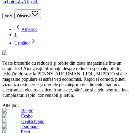
trebuie să vă lipsiți!
Vezi
Observă
Anterior
1
Următor
Toate broșurile cu reduceri și oferte din toate magazinele într-un
singur loc! Aici găsiți informații despre reduceri speciale, oferte,
lichidări de stoc la PENNY, AUCHMAN, LIDL, SUPECO și alte
magazine populare și astfel veți economisi. Rapid și comod, puteți
vizualiza reducerile și ofertele pe categorii de alimente, băuturi,
electronice, electrocasnice, frumusețe, sănătate și altele pentru a face
cumpărături rapid, convenabil și ieftin.
Alte țări:
België
Česko
Deutschland
Danmark
Eesti