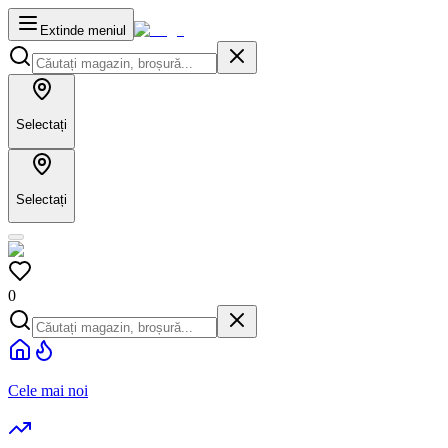
Extinde meniul
Selectați
Selectați
0
Cele mai noi