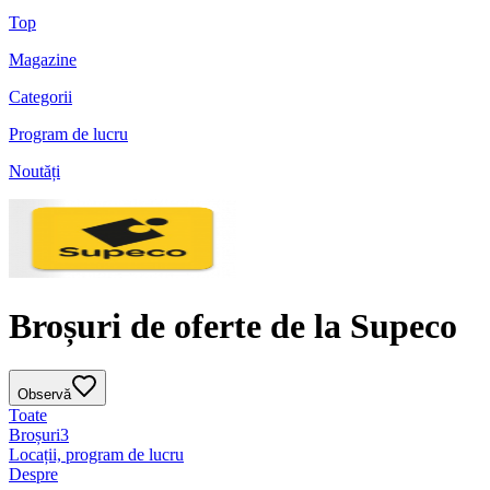
Top
Magazine
Categorii
Program de lucru
Noutăți
Broșuri de oferte de la Supeco
Observă
Toate
Broșuri
3
Locații, program de lucru
Despre