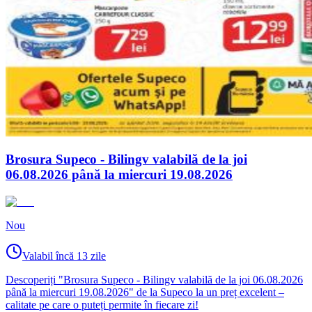
Brosura Supeco - Bilingv valabilă de la joi
06.08.2026 până la miercuri 19.08.2026
Nou
Valabil încă 13 zile
Descoperiți "Brosura Supeco - Bilingv valabilă de la joi 06.08.2026
până la miercuri 19.08.2026" de la Supeco la un preț excelent –
calitate pe care o puteți permite în fiecare zi!