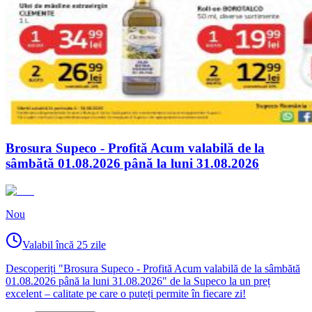
Brosura Supeco - Profită Acum valabilă de la
sâmbătă 01.08.2026 până la luni 31.08.2026
Nou
Valabil încă 25 zile
Descoperiți "Brosura Supeco - Profită Acum valabilă de la sâmbătă
01.08.2026 până la luni 31.08.2026" de la Supeco la un preț
excelent – calitate pe care o puteți permite în fiecare zi!