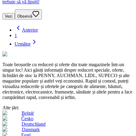
trebuie să vă lipsiți!
Vezi
Observă
Anterior
1
Următor
Toate broșurile cu reduceri și oferte din toate magazinele într-un
singur loc! Aici găsiți informații despre reduceri speciale, oferte,
lichidări de stoc la PENNY, AUCHMAN, LIDL, SUPECO și alte
magazine populare și astfel veți economisi. Rapid și comod, puteți
vizualiza reducerile și ofertele pe categorii de alimente, băuturi,
electronice, electrocasnice, frumusețe, sănătate și altele pentru a face
cumpărături rapid, convenabil și ieftin.
Alte țări:
België
Česko
Deutschland
Danmark
Eesti