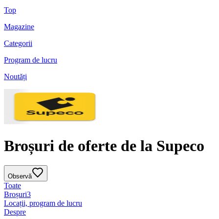
Top
Magazine
Categorii
Program de lucru
Noutăți
Broșuri de oferte de la Supeco
Observă
Toate
Broșuri
3
Locații, program de lucru
Despre