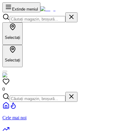
Extinde meniul
Selectați
Selectați
0
Cele mai noi