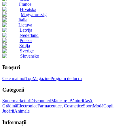
France
Hrvatska
Magyarország
Italia
Lietuva
Latvija
Nederland
Polska
Srbija
Sverige
Slovensko
Broșuri
Cele mai noi
Top
Magazine
Program de lucru
Categorii
Supermarketuri
Discounteri
Mâncare, Băuturi
Casă,
Grădină
Electronice
Farmaceutice, Cosmetice
Sport
Modă
Copii,
Jucării
Animale
Informații