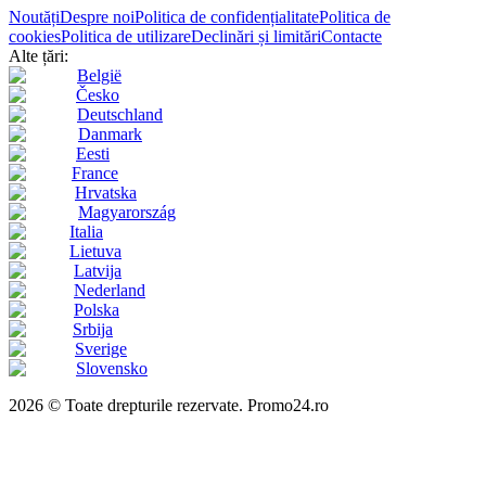
Noutăți
Despre noi
Politica de confidențialitate
Politica de
cookies
Politica de utilizare
Declinări și limitări
Contacte
Alte țări:
België
Česko
Deutschland
Danmark
Eesti
France
Hrvatska
Magyarország
Italia
Lietuva
Latvija
Nederland
Polska
Srbija
Sverige
Slovensko
2026 © Toate drepturile rezervate. Promo24.ro