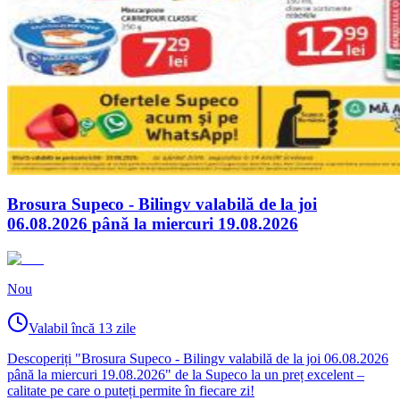
Brosura Supeco - Bilingv valabilă de la joi
06.08.2026 până la miercuri 19.08.2026
Nou
Valabil încă 13 zile
Descoperiți "Brosura Supeco - Bilingv valabilă de la joi 06.08.2026
până la miercuri 19.08.2026" de la Supeco la un preț excelent –
calitate pe care o puteți permite în fiecare zi!