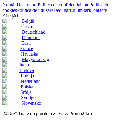
Noutăți
Despre noi
Politica de confidențialitate
Politica de
cookies
Politica de utilizare
Declinări și limitări
Contacte
Alte țări:
België
Česko
Deutschland
Danmark
Eesti
France
Hrvatska
Magyarország
Italia
Lietuva
Latvija
Nederland
Polska
Srbija
Sverige
Slovensko
2026 © Toate drepturile rezervate. Promo24.ro