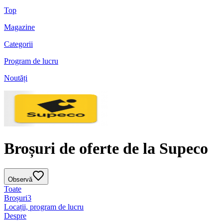
Top
Magazine
Categorii
Program de lucru
Noutăți
Broșuri de oferte de la Supeco
Observă
Toate
Broșuri
3
Locații, program de lucru
Despre