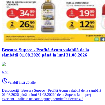
Brosura Supeco - Profită Acum valabilă de la
sâmbătă 01.08.2026 până la luni 31.08.2026
Nou
Valabil încă 25 zile
Descoperiți "Brosura Supeco - Profită Acum valabilă de la sâmbătă
01.08.2026 până la luni 31.08.2026" de la Supeco la un preț
excelent – calitate pe care o puteți permite în fiecare zi!