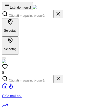
Extinde meniul
Selectați
Selectați
0
Cele mai noi