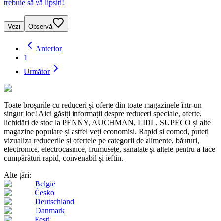
trebuie să vă lipsiți!
Vezi
Observă
Anterior
1
Următor
Toate broșurile cu reduceri și oferte din toate magazinele într-un
singur loc! Aici găsiți informații despre reduceri speciale, oferte,
lichidări de stoc la PENNY, AUCHMAN, LIDL, SUPECO și alte
magazine populare și astfel veți economisi. Rapid și comod, puteți
vizualiza reducerile și ofertele pe categorii de alimente, băuturi,
electronice, electrocasnice, frumusețe, sănătate și altele pentru a face
cumpărături rapid, convenabil și ieftin.
Alte țări:
België
Česko
Deutschland
Danmark
Eesti