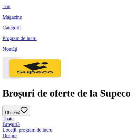
Top
Magazine
Categorii
Program de lucru
Noutăți
Broșuri de oferte de la Supeco
Observă
Toate
Broșuri
3
Locații, program de lucru
Despre