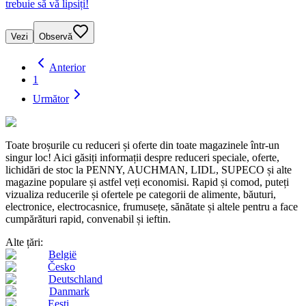
trebuie să vă lipsiți!
Vezi
Observă
Anterior
1
Următor
Toate broșurile cu reduceri și oferte din toate magazinele într-un
singur loc! Aici găsiți informații despre reduceri speciale, oferte,
lichidări de stoc la PENNY, AUCHMAN, LIDL, SUPECO și alte
magazine populare și astfel veți economisi. Rapid și comod, puteți
vizualiza reducerile și ofertele pe categorii de alimente, băuturi,
electronice, electrocasnice, frumusețe, sănătate și altele pentru a face
cumpărături rapid, convenabil și ieftin.
Alte țări:
België
Česko
Deutschland
Danmark
Eesti