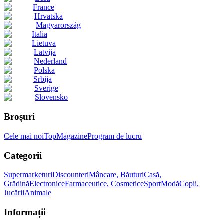
France
Hrvatska
Magyarország
Italia
Lietuva
Latvija
Nederland
Polska
Srbija
Sverige
Slovensko
Broșuri
Cele mai noi
Top
Magazine
Program de lucru
Categorii
Supermarketuri
Discounteri
Mâncare, Băuturi
Casă,
Grădină
Electronice
Farmaceutice, Cosmetice
Sport
Modă
Copii,
Jucării
Animale
Informații