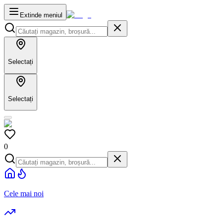
Extinde meniul
Selectați
Selectați
0
Cele mai noi