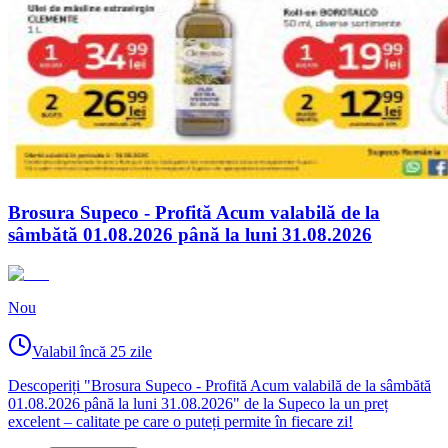
Brosura Supeco - Profită Acum valabilă de la
sâmbătă 01.08.2026 până la luni 31.08.2026
Nou
Valabil încă 25 zile
Descoperiți "Brosura Supeco - Profită Acum valabilă de la sâmbătă
01.08.2026 până la luni 31.08.2026" de la Supeco la un preț
excelent – calitate pe care o puteți permite în fiecare zi!