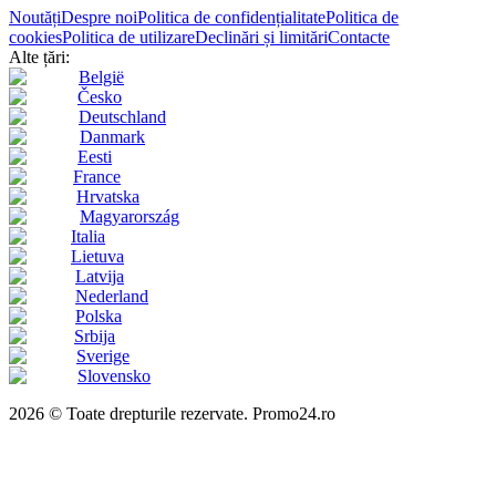
Noutăți
Despre noi
Politica de confidențialitate
Politica de
cookies
Politica de utilizare
Declinări și limitări
Contacte
Alte țări:
België
Česko
Deutschland
Danmark
Eesti
France
Hrvatska
Magyarország
Italia
Lietuva
Latvija
Nederland
Polska
Srbija
Sverige
Slovensko
2026 © Toate drepturile rezervate. Promo24.ro