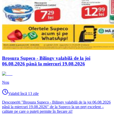
Brosura Supeco - Bilingv valabilă de la joi
06.08.2026 până la miercuri 19.08.2026
Nou
Valabil încă 13 zile
Descoperiți "Brosura Supeco - Bilingv valabilă de la joi 06.08.2026
până la miercuri 19.08.2026" de la Supeco la un preț excelent –
calitate pe care o puteți permite în fiecare zi!