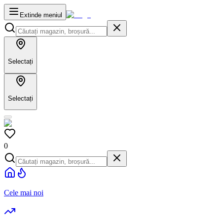
Extinde meniul
Selectați
Selectați
0
Cele mai noi