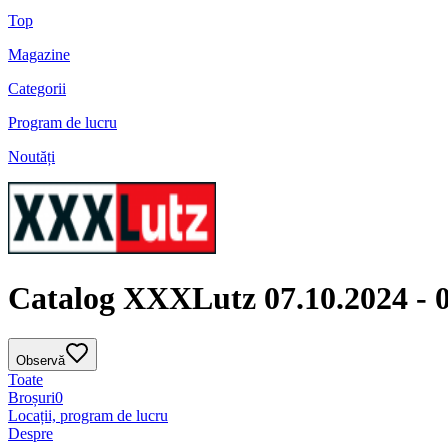
Top
Magazine
Categorii
Program de lucru
Noutăți
Catalog XXXLutz 07.10.2024 - 0
Observă
Toate
Broșuri
0
Locații, program de lucru
Despre