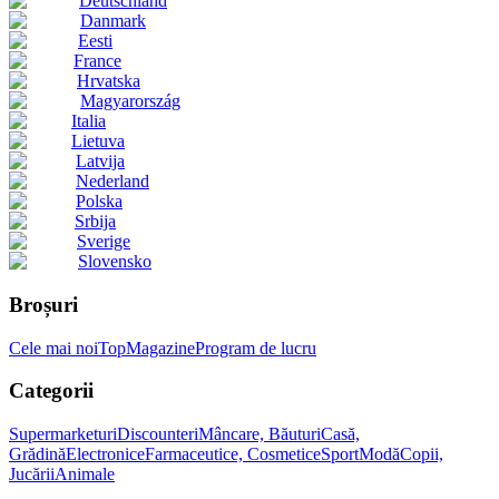
Deutschland
Danmark
Eesti
France
Hrvatska
Magyarország
Italia
Lietuva
Latvija
Nederland
Polska
Srbija
Sverige
Slovensko
Broșuri
Cele mai noi
Top
Magazine
Program de lucru
Categorii
Supermarketuri
Discounteri
Mâncare, Băuturi
Casă,
Grădină
Electronice
Farmaceutice, Cosmetice
Sport
Modă
Copii,
Jucării
Animale