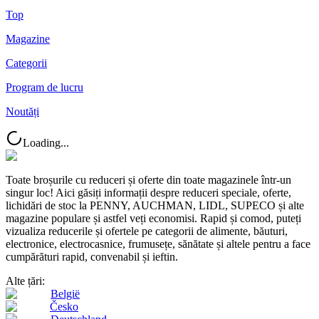
Top
Magazine
Categorii
Program de lucru
Noutăți
Loading...
Toate broșurile cu reduceri și oferte din toate magazinele într-un
singur loc! Aici găsiți informații despre reduceri speciale, oferte,
lichidări de stoc la PENNY, AUCHMAN, LIDL, SUPECO și alte
magazine populare și astfel veți economisi. Rapid și comod, puteți
vizualiza reducerile și ofertele pe categorii de alimente, băuturi,
electronice, electrocasnice, frumusețe, sănătate și altele pentru a face
cumpărături rapid, convenabil și ieftin.
Alte țări:
België
Česko