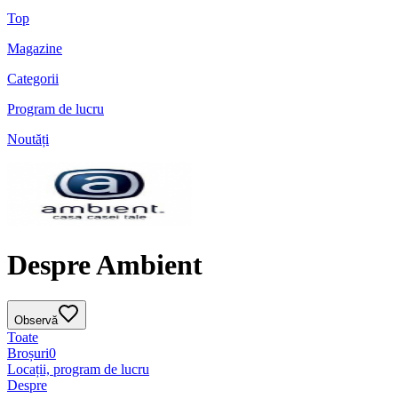
Top
Magazine
Categorii
Program de lucru
Noutăți
Despre Ambient
Observă
Toate
Broșuri
0
Locații, program de lucru
Despre