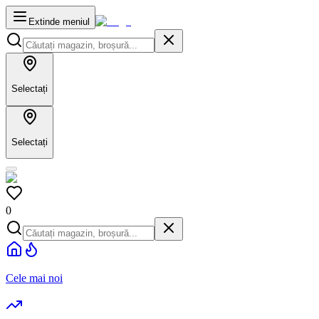
Extinde meniul
Selectați
Selectați
0
Cele mai noi