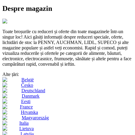
Despre magazin
Toate broșurile cu reduceri și oferte din toate magazinele într-un
singur loc! Aici găsiți informații despre reduceri speciale, oferte,
lichidări de stoc la PENNY, AUCHMAN, LIDL, SUPECO și alte
magazine populare și astfel veți economisi. Rapid și comod, puteți
vizualiza reducerile și ofertele pe categorii de alimente, băuturi,
electronice, electrocasnice, frumusețe, sănătate și altele pentru a face
cumpărături rapid, convenabil și ieftin.
Alte țări:
België
Česko
Deutschland
Danmark
Eesti
France
Hrvatska
Magyarország
Italia
Lietuva
Latvija