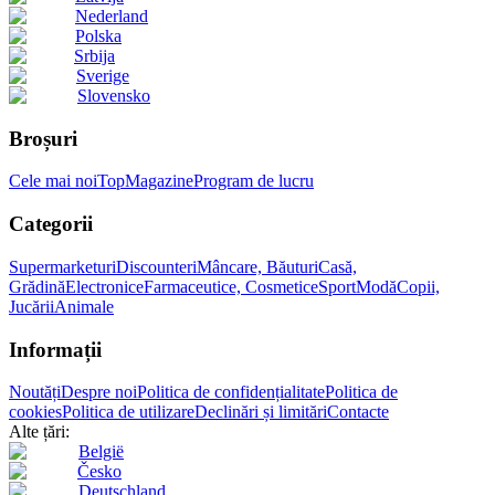
Nederland
Polska
Srbija
Sverige
Slovensko
Broșuri
Cele mai noi
Top
Magazine
Program de lucru
Categorii
Supermarketuri
Discounteri
Mâncare, Băuturi
Casă,
Grădină
Electronice
Farmaceutice, Cosmetice
Sport
Modă
Copii,
Jucării
Animale
Informații
Noutăți
Despre noi
Politica de confidențialitate
Politica de
cookies
Politica de utilizare
Declinări și limitări
Contacte
Alte țări:
België
Česko
Deutschland