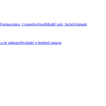
e
Farmaceutice, Cosmetice
Sport
Modă
Copii, Jucării
Animale
ca de utilizare
Declinări și limitări
Contacte