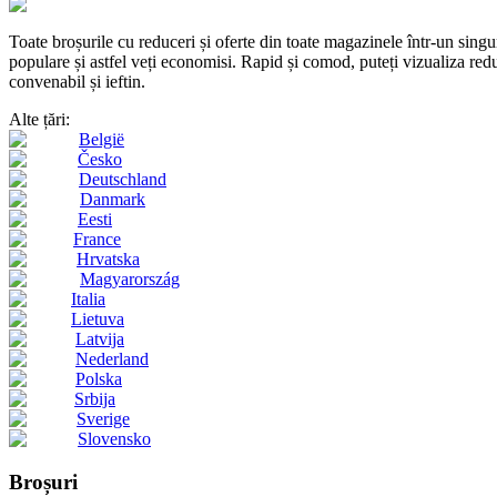
Toate broșurile cu reduceri și oferte din toate magazinele într-un s
populare și astfel veți economisi. Rapid și comod, puteți vizualiza reduc
convenabil și ieftin.
Alte țări:
België
Česko
Deutschland
Danmark
Eesti
France
Hrvatska
Magyarország
Italia
Lietuva
Latvija
Nederland
Polska
Srbija
Sverige
Slovensko
Broșuri