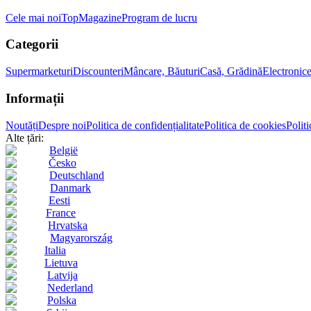
Cele mai noi
Top
Magazine
Program de lucru
Categorii
Supermarketuri
Discounteri
Mâncare, Băuturi
Casă, Grădină
Electronic
Informații
Noutăți
Despre noi
Politica de confidențialitate
Politica de cookies
Politi
Alte țări:
België
Česko
Deutschland
Danmark
Eesti
France
Hrvatska
Magyarország
Italia
Lietuva
Latvija
Nederland
Polska