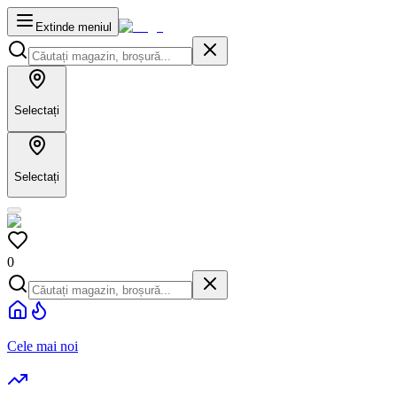
Extinde meniul
Selectați
Selectați
0
Cele mai noi