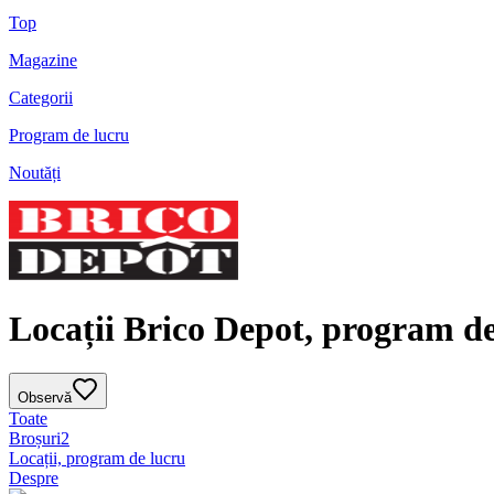
Top
Magazine
Categorii
Program de lucru
Noutăți
Locații Brico Depot, program de
Observă
Toate
Broșuri
2
Locații, program de lucru
Despre