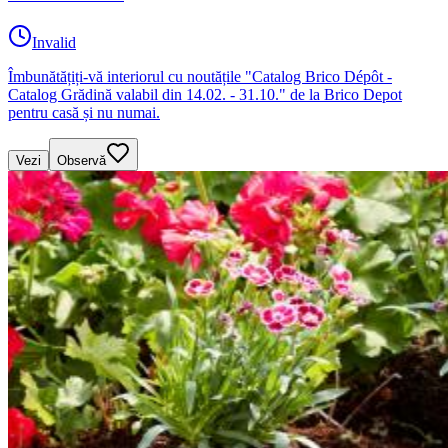
Invalid
Îmbunătățiți-vă interiorul cu noutățile "Catalog Brico Dépôt -
Catalog Grădină valabil din 14.02. - 31.10." de la Brico Depot
pentru casă și nu numai.
Vezi
Observă