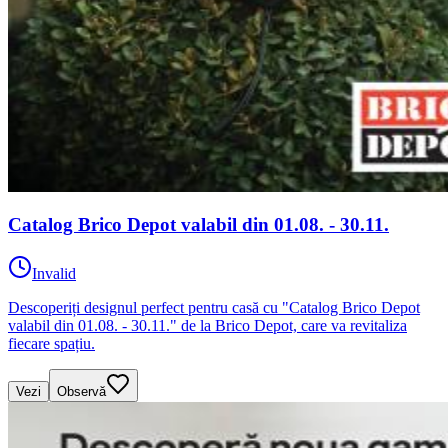
Catalog Brico Depot valabil din 01.08. - 30.11.
Invalid
Descoperiți designul perfect pentru casă cu "Catalog Brico Depot
valabil din 01.08. - 30.11." de la Brico Depot, care va revitaliza
fiecare spațiu.
Vezi
Observă