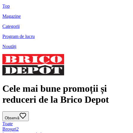
Top
Magazine
Categorii
Program de lucru
Noutăți
Cele mai bune promoții și
reduceri de la Brico Depot
Observă
Toate
Broșuri
2