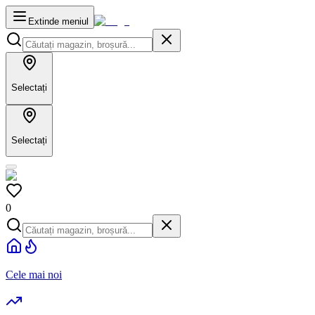
Extinde meniul
Selectați
Selectați
0
Cele mai noi