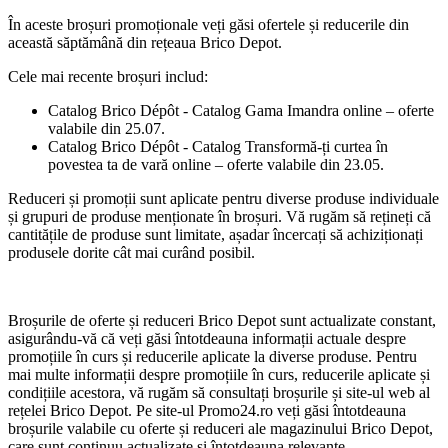
În aceste broșuri promoționale veți găsi ofertele și reducerile din
această săptămână din rețeaua Brico Depot.
Cele mai recente broșuri includ:
Catalog Brico Dépôt - Catalog Gama Imandra online – oferte
valabile din 25.07.
Catalog Brico Dépôt - Catalog Transformă-ți curtea în
povestea ta de vară online – oferte valabile din 23.05.
Reduceri și promoții sunt aplicate pentru diverse produse individuale
și grupuri de produse menționate în broșuri. Vă rugăm să rețineți că
cantitățile de produse sunt limitate, așadar încercați să achiziționați
produsele dorite cât mai curând posibil.
Broșurile de oferte și reduceri Brico Depot sunt actualizate constant,
asigurându-vă că veți găsi întotdeauna informații actuale despre
promoțiile în curs și reducerile aplicate la diverse produse. Pentru
mai multe informații despre promoțiile în curs, reducerile aplicate și
condițiile acestora, vă rugăm să consultați broșurile și site-ul web al
rețelei Brico Depot. Pe site-ul Promo24.ro veți găsi întotdeauna
broșurile valabile cu oferte și reduceri ale magazinului Brico Depot,
care sunt continuu actualizate și întotdeauna relevante.