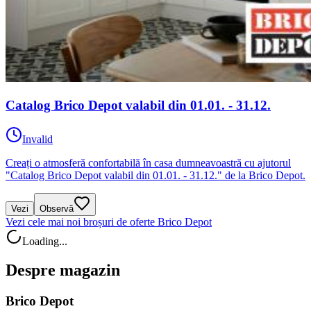
Catalog Brico Depot valabil din 01.01. - 31.12.
Invalid
Creați o atmosferă confortabilă în casa dumneavoastră cu ajutorul
"Catalog Brico Depot valabil din 01.01. - 31.12." de la Brico Depot.
Vezi
Observă
Vezi cele mai noi broșuri de oferte Brico Depot
Loading...
Despre magazin
Brico Depot