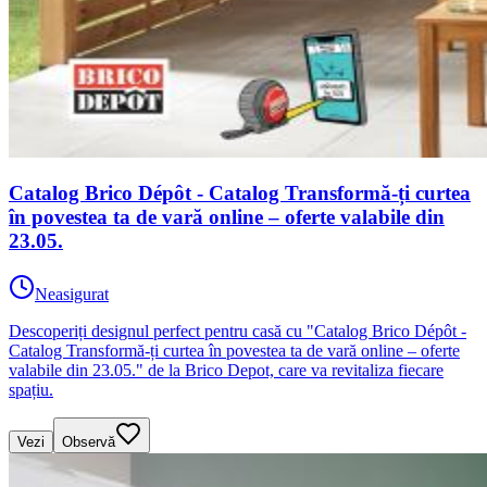
Catalog Brico Dépôt - Catalog Transformă-ți curtea
în povestea ta de vară online – oferte valabile din
23.05.
Neasigurat
Descoperiți designul perfect pentru casă cu "Catalog Brico Dépôt -
Catalog Transformă-ți curtea în povestea ta de vară online – oferte
valabile din 23.05." de la Brico Depot, care va revitaliza fiecare
spațiu.
Vezi
Observă