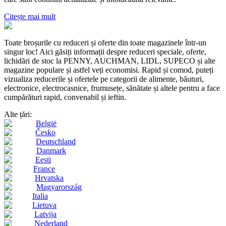
Citește mai mult
Toate broșurile cu reduceri și oferte din toate magazinele într-un
singur loc! Aici găsiți informații despre reduceri speciale, oferte,
lichidări de stoc la PENNY, AUCHMAN, LIDL, SUPECO și alte
magazine populare și astfel veți economisi. Rapid și comod, puteți
vizualiza reducerile și ofertele pe categorii de alimente, băuturi,
electronice, electrocasnice, frumusețe, sănătate și altele pentru a face
cumpărături rapid, convenabil și ieftin.
Alte țări:
België
Česko
Deutschland
Danmark
Eesti
France
Hrvatska
Magyarország
Italia
Lietuva
Latvija
Nederland