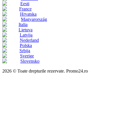
Eesti
France
Hrvatska
Magyarország
Italia
Lietuva
Latvija
Nederland
Polska
Srbija
Sverige
Slovensko
2026 © Toate drepturile rezervate. Promo24.ro