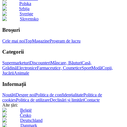
Polska
Srbija
Sverige
Slovensko
Broșuri
Cele mai noi
Top
Magazine
Program de lucru
Categorii
Supermarketuri
Discounteri
Mâncare, Băuturi
Casă,
Grădină
Electronice
Farmaceutice, Cosmetice
Sport
Modă
Copii,
Jucării
Animale
Informații
Noutăți
Despre noi
Politica de confidențialitate
Politica de
cookies
Politica de utilizare
Declinări și limitări
Contacte
Alte țări:
België
Česko
Deutschland
Danmark