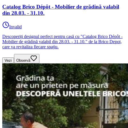
Catalog Brico Dépôt - Mobilier de grădină valabil
din 28.03. - 31.10.
Invalid
Descoperiți designul perfect pentru casă cu "Catalog Brico Dépôt -
Mobilier de grădină valabil din 28.03. - 31.10." de la Brico Depot,
care va revitaliza fiecare spațiu.
Vezi
Observă