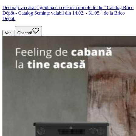
Decorați-vă casa și grădina cu cele mai noi oferte din "Catalog Brico
Dépôt - Catalog Semințe valabil din 14.02. - 31.05." de la Brico
Depot.
Vezi
Observă