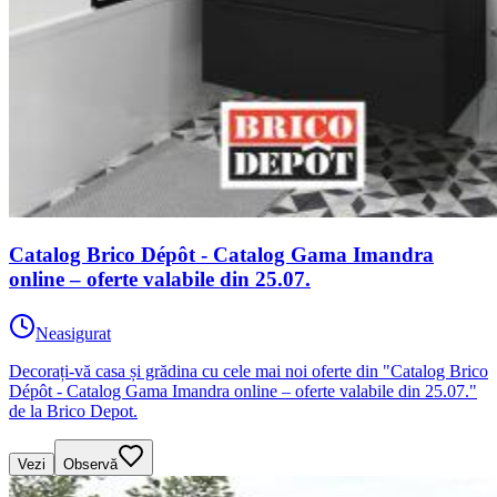
Catalog Brico Dépôt - Catalog Gama Imandra
online – oferte valabile din 25.07.
Neasigurat
Decorați-vă casa și grădina cu cele mai noi oferte din "Catalog Brico
Dépôt - Catalog Gama Imandra online – oferte valabile din 25.07."
de la Brico Depot.
Vezi
Observă