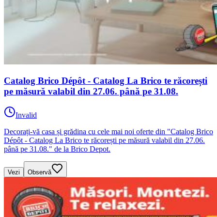
Catalog Brico Dépôt - Catalog La Brico te răcorești
pe măsură valabil din 27.06. până pe 31.08.
Invalid
Decorați-vă casa și grădina cu cele mai noi oferte din "Catalog Brico
Dépôt - Catalog La Brico te răcorești pe măsură valabil din 27.06.
până pe 31.08." de la Brico Depot.
Vezi
Observă