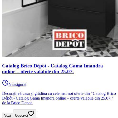
Catalog Brico Dépôt - Catalog Gama Imandra
online – oferte valabile din 25.07.
Neasigurat
Decorați-vă casa și grădina cu cele mai noi oferte din "Catalog Brico
Dépôt - Catalog Gama Imandra online – oferte valabile din 25.07."
de la Brico Depot.
Vezi
Observă