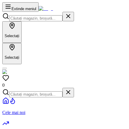
Extinde meniul
Selectați
Selectați
0
Cele mai noi