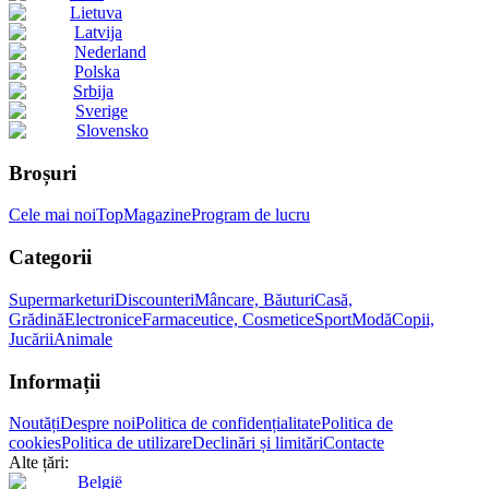
Lietuva
Latvija
Nederland
Polska
Srbija
Sverige
Slovensko
Broșuri
Cele mai noi
Top
Magazine
Program de lucru
Categorii
Supermarketuri
Discounteri
Mâncare, Băuturi
Casă,
Grădină
Electronice
Farmaceutice, Cosmetice
Sport
Modă
Copii,
Jucării
Animale
Informații
Noutăți
Despre noi
Politica de confidențialitate
Politica de
cookies
Politica de utilizare
Declinări și limitări
Contacte
Alte țări:
België