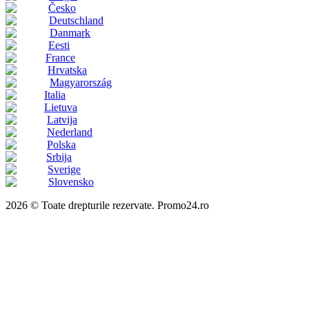
Česko
Deutschland
Danmark
Eesti
France
Hrvatska
Magyarország
Italia
Lietuva
Latvija
Nederland
Polska
Srbija
Sverige
Slovensko
2026 © Toate drepturile rezervate. Promo24.ro