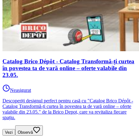
Catalog Brico Dépôt - Catalog Transformă-ți curtea
în povestea ta de vară online – oferte valabile din
23.05.
Neasigurat
Descoperiți designul perfect pentru casă cu "Catalog Brico Dépôt -
Catalog Transformă-ți curtea în povestea ta de vară online – oferte
valabile din 23.05." de la Brico Depot, care va revitaliza fiecare
spațiu.
Vezi
Observă