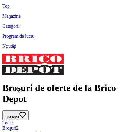
Top
Magazine
Categorii
Program de lucru
Noutăți
Broșuri de oferte de la Brico
Depot
Observă
Toate
Broșuri
2