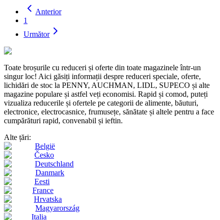
Anterior
1
Următor
Toate broșurile cu reduceri și oferte din toate magazinele într-un
singur loc! Aici găsiți informații despre reduceri speciale, oferte,
lichidări de stoc la PENNY, AUCHMAN, LIDL, SUPECO și alte
magazine populare și astfel veți economisi. Rapid și comod, puteți
vizualiza reducerile și ofertele pe categorii de alimente, băuturi,
electronice, electrocasnice, frumusețe, sănătate și altele pentru a face
cumpărături rapid, convenabil și ieftin.
Alte țări:
België
Česko
Deutschland
Danmark
Eesti
France
Hrvatska
Magyarország
Italia