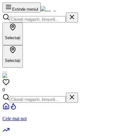
Extinde meniul
Selectați
Selectați
0
Cele mai noi