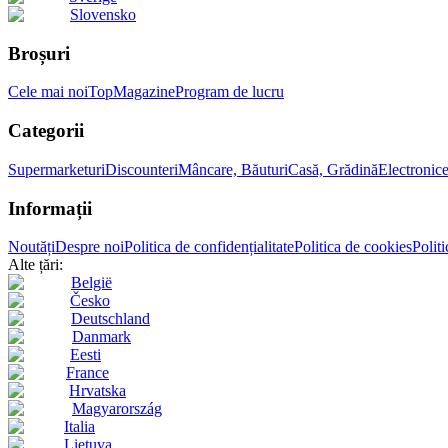
Slovensko
Broșuri
Cele mai noi
Top
Magazine
Program de lucru
Categorii
Supermarketuri
Discounteri
Mâncare, Băuturi
Casă, Grădină
Electronic
Informații
Noutăți
Despre noi
Politica de confidențialitate
Politica de cookies
Politi
Alte țări:
België
Česko
Deutschland
Danmark
Eesti
France
Hrvatska
Magyarország
Italia
Lietuva