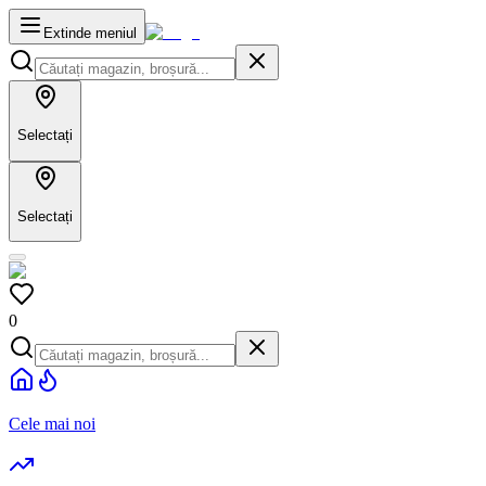
Extinde meniul
Selectați
Selectați
0
Cele mai noi