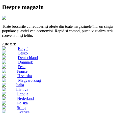
Despre magazin
Toate broșurile cu reduceri și oferte din toate magazinele într-un s
populare și astfel veți economisi. Rapid și comod, puteți vizualiza reduc
convenabil și ieftin.
Alte țări:
België
Česko
Deutschland
Danmark
Eesti
France
Hrvatska
Magyarország
Italia
Lietuva
Latvija
Nederland
Polska
Srbija
Sverige