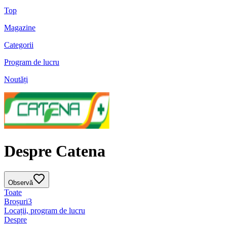
Top
Magazine
Categorii
Program de lucru
Noutăți
Despre Catena
Observă
Toate
Broșuri
3
Locații, program de lucru
Despre