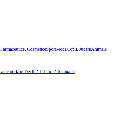
e
Farmaceutice, Cosmetice
Sport
Modă
Copii, Jucării
Animale
ca de utilizare
Declinări și limitări
Contacte