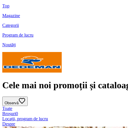
Top
Magazine
Categorii
Program de lucru
Noutăți
Cele mai noi promoții și catalo
Observă
Toate
Broșuri
0
Locații, program de lucru
Despre