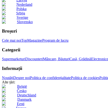
Latvija
Nederland
Polska
Srbija
Sverige
Slovensko
Broșuri
Cele mai noi
Top
Magazine
Program de lucru
Categorii
Supermarketuri
Discounteri
Mâncare, Băuturi
Casă, Grădină
Electronic
Informații
Noutăți
Despre noi
Politica de confidențialitate
Politica de cookies
Politi
Alte țări:
België
Česko
Deutschland
Danmark
Eesti