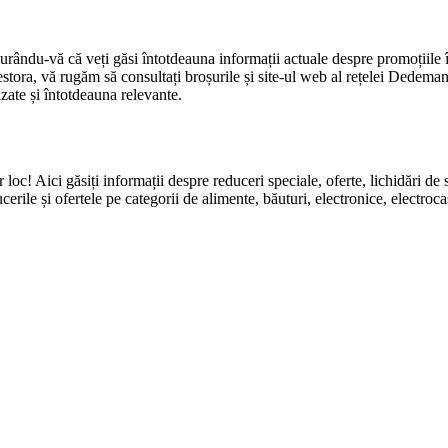
urându-vă că veți găsi întotdeauna informații actuale despre promoțiile î
acestora, vă rugăm să consultați broșurile și site-ul web al rețelei Dedema
zate și întotdeauna relevante.
ingur loc! Aici găsiți informații despre reduceri speciale, oferte, li
erile și ofertele pe categorii de alimente, băuturi, electronice, electroca