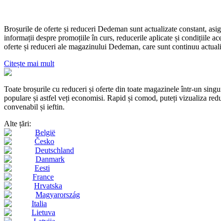
Broșurile de oferte și reduceri Dedeman sunt actualizate constant, asig
informații despre promoțiile în curs, reducerile aplicate și condițiile 
oferte și reduceri ale magazinului Dedeman, care sunt continuu actuali
Citește mai mult
Toate broșurile cu reduceri și oferte din toate magazinele într-un s
populare și astfel veți economisi. Rapid și comod, puteți vizualiza reduc
convenabil și ieftin.
Alte țări:
België
Česko
Deutschland
Danmark
Eesti
France
Hrvatska
Magyarország
Italia
Lietuva