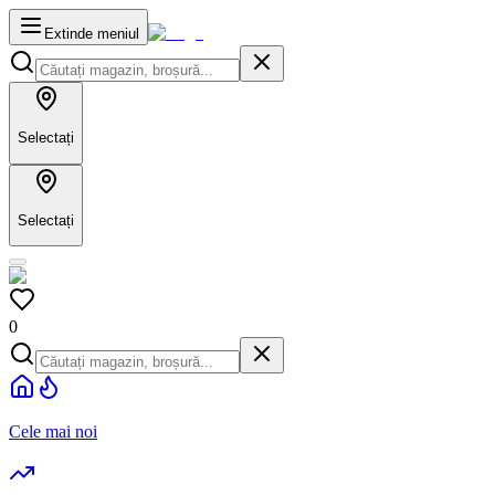
Extinde meniul
Selectați
Selectați
0
Cele mai noi