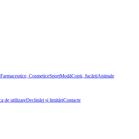
e
Farmaceutice, Cosmetice
Sport
Modă
Copii, Jucării
Animale
ca de utilizare
Declinări și limitări
Contacte