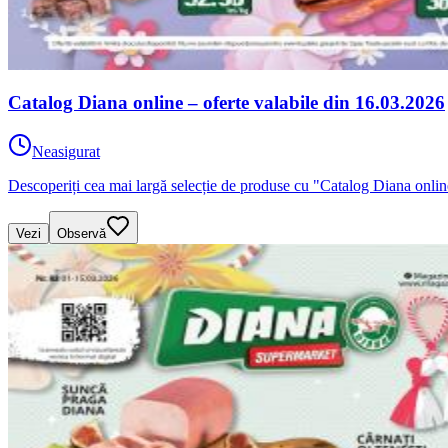
Catalog Diana online – oferte valabile din 16.03.2026
Neasigurat
Descoperiți cea mai largă selecție de produse cu "Catalog Diana onlin
Vezi
Observă