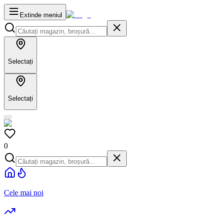
Extinde meniul
Selectați
Selectați
0
Cele mai noi