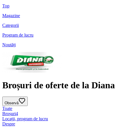
Top
Magazine
Categorii
Program de lucru
Noutăți
Broșuri de oferte de la Diana
Observă
Toate
Broșuri
4
Locații, program de lucru
Despre