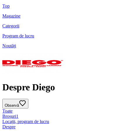
Top
Magazine
Categorii
Program de lucru
Noutăți
Despre Diego
Observă
Toate
Broșuri
1
Locații, program de lucru
Despre