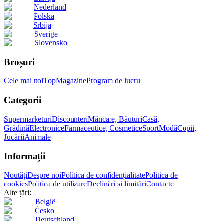
Nederland
Polska
Srbija
Sverige
Slovensko
Broșuri
Cele mai noi
Top
Magazine
Program de lucru
Categorii
Supermarketuri
Discounteri
Mâncare, Băuturi
Casă,
Grădină
Electronice
Farmaceutice, Cosmetice
Sport
Modă
Copii,
Jucării
Animale
Informații
Noutăți
Despre noi
Politica de confidențialitate
Politica de
cookies
Politica de utilizare
Declinări și limitări
Contacte
Alte țări:
België
Česko
Deutschland