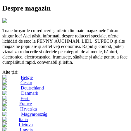
Despre magazin
Toate broșurile cu reduceri și oferte din toate magazinele într-un
singur loc! Aici găsiți informații despre reduceri speciale, oferte,
lichidări de stoc la PENNY, AUCHMAN, LIDL, SUPECO și alte
magazine populare și astfel veți economisi. Rapid și comod, puteți
vizualiza reducerile și ofertele pe categorii de alimente, băuturi,
electronice, electrocasnice, frumusețe, sănătate și altele pentru a face
cumpărături rapid, convenabil și ieftin.
Alte țări:
België
Česko
Deutschland
Danmark
Eesti
France
Hrvatska
Magyarország
Italia
Lietuva
Latvija