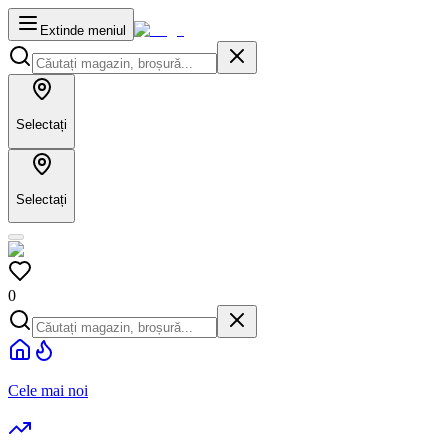
Extinde meniul
Selectați
Selectați
0
Cele mai noi