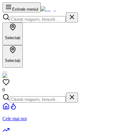
Extinde meniul
Selectați
Selectați
0
Cele mai noi