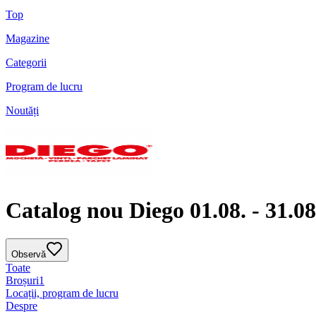
Top
Magazine
Categorii
Program de lucru
Noutăți
Catalog nou Diego 01.08. - 31.08
Observă
Toate
Broșuri
1
Locații, program de lucru
Despre