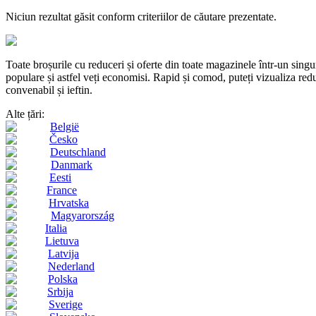
Niciun rezultat găsit conform criteriilor de căutare prezentate.
Toate broșurile cu reduceri și oferte din toate magazinele într-un s
populare și astfel veți economisi. Rapid și comod, puteți vizualiza reduc
convenabil și ieftin.
Alte țări:
België
Česko
Deutschland
Danmark
Eesti
France
Hrvatska
Magyarország
Italia
Lietuva
Latvija
Nederland
Polska
Srbija
Sverige