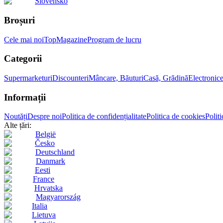
Slovensko
Broșuri
Cele mai noi
Top
Magazine
Program de lucru
Categorii
Supermarketuri
Discounteri
Mâncare, Băuturi
Casă, Grădină
Electronic
Informații
Noutăți
Despre noi
Politica de confidențialitate
Politica de cookies
Politi
Alte țări:
België
Česko
Deutschland
Danmark
Eesti
France
Hrvatska
Magyarország
Italia
Lietuva