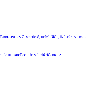
e
Farmaceutice, Cosmetice
Sport
Modă
Copii, Jucării
Animale
ca de utilizare
Declinări și limitări
Contacte