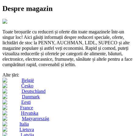
Despre magazin
Toate broșurile cu reduceri și oferte din toate magazinele într-un
singur loc! Aici găsiți informații despre reduceri speciale, oferte,
lichidări de stoc la PENNY, AUCHMAN, LIDL, SUPECO și alte
magazine populare și astfel veți economisi. Rapid și comod, puteți
vizualiza reducerile și ofertele pe categorii de alimente, băuturi,
electronice, electrocasnice, frumusețe, sănătate și altele pentru a face
cumpărături rapid, convenabil și ieftin.
Alte țări:
België
Česko
Deutschland
Danmark
Eesti
France
Hrvatska
Magyarország
Italia
Lietuva
Latvija