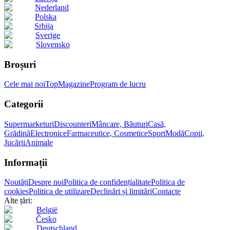
Nederland
Polska
Srbija
Sverige
Slovensko
Broșuri
Cele mai noi
Top
Magazine
Program de lucru
Categorii
Supermarketuri
Discounteri
Mâncare, Băuturi
Casă,
Grădină
Electronice
Farmaceutice, Cosmetice
Sport
Modă
Copii,
Jucării
Animale
Informații
Noutăți
Despre noi
Politica de confidențialitate
Politica de
cookies
Politica de utilizare
Declinări și limitări
Contacte
Alte țări:
België
Česko
Deutschland