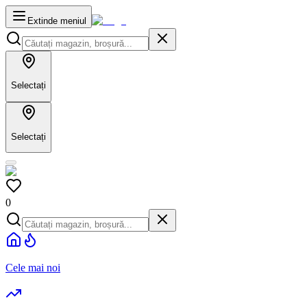
Extinde meniul
Selectați
Selectați
0
Cele mai noi