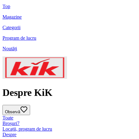
Top
Magazine
Categorii
Program de lucru
Noutăți
Despre KiK
Observă
Toate
Broșuri
7
Locații, program de lucru
Despre