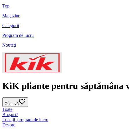
Top
Magazine
Categorii
Program de lucru
Noutăți
KiK pliante pentru săptămâna vi
Observă
Toate
Broșuri
7
Locații, program de lucru
Despre