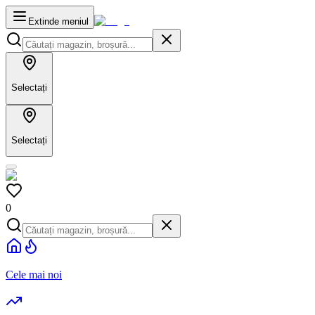
Extinde meniul
Selectați
Selectați
0
Cele mai noi