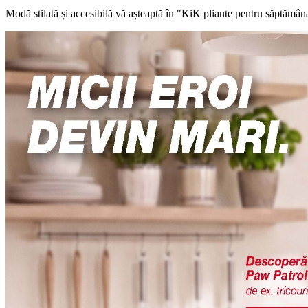
Modă stilată și accesibilă vă așteaptă în "KiK pliante pentru săptămân