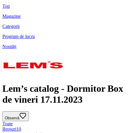
Top
Magazine
Categorii
Program de lucru
Noutăți
Lem’s catalog - Dormitor Box
de vineri 17.11.2023
Observă
Toate
Broșuri
10