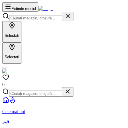
Extinde meniul
Selectați
Selectați
0
Cele mai noi