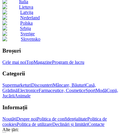
Italia
Lietuva
Latvija
Nederland
Polska
Srbija
Sverige
Slovensko
Broșuri
Cele mai noi
Top
Magazine
Program de lucru
Categorii
Supermarketuri
Discounteri
Mâncare, Băuturi
Casă,
Grădină
Electronice
Farmaceutice, Cosmetice
Sport
Modă
Copii,
Jucării
Animale
Informații
Noutăți
Despre noi
Politica de confidențialitate
Politica de
cookies
Politica de utilizare
Declinări și limitări
Contacte
Alte țări: