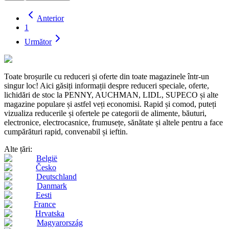
Anterior
1
Următor
Toate broșurile cu reduceri și oferte din toate magazinele într-un
singur loc! Aici găsiți informații despre reduceri speciale, oferte,
lichidări de stoc la PENNY, AUCHMAN, LIDL, SUPECO și alte
magazine populare și astfel veți economisi. Rapid și comod, puteți
vizualiza reducerile și ofertele pe categorii de alimente, băuturi,
electronice, electrocasnice, frumusețe, sănătate și altele pentru a face
cumpărături rapid, convenabil și ieftin.
Alte țări:
België
Česko
Deutschland
Danmark
Eesti
France
Hrvatska
Magyarország