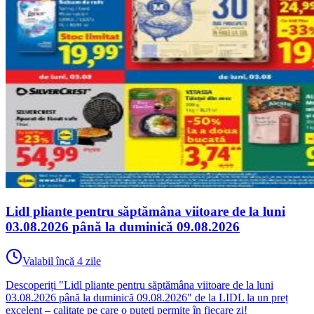
Lidl pliante pentru săptămâna viitoare de la luni
03.08.2026 până la duminică 09.08.2026
Valabil încă 4 zile
Descoperiți "Lidl pliante pentru săptămâna viitoare de la luni
03.08.2026 până la duminică 09.08.2026" de la LIDL la un preț
excelent – calitate pe care o puteți permite în fiecare zi!