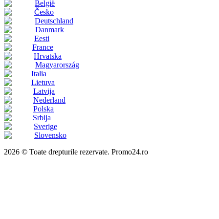
België
Česko
Deutschland
Danmark
Eesti
France
Hrvatska
Magyarország
Italia
Lietuva
Latvija
Nederland
Polska
Srbija
Sverige
Slovensko
2026 © Toate drepturile rezervate. Promo24.ro