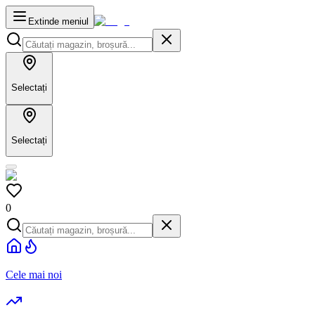
Extinde meniul
Selectați
Selectați
0
Cele mai noi