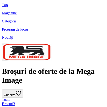
Top
Magazine
Categorii
Program de lucru
Noutăți
Broșuri de oferte de la Mega
Image
Observă
Toate
Broșuri
3