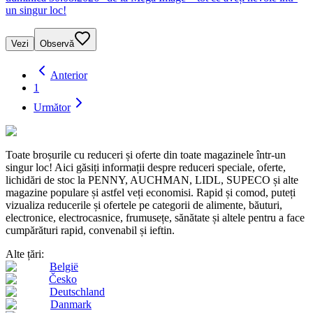
un singur loc!
Vezi
Observă
Anterior
1
Următor
Toate broșurile cu reduceri și oferte din toate magazinele într-un
singur loc! Aici găsiți informații despre reduceri speciale, oferte,
lichidări de stoc la PENNY, AUCHMAN, LIDL, SUPECO și alte
magazine populare și astfel veți economisi. Rapid și comod, puteți
vizualiza reducerile și ofertele pe categorii de alimente, băuturi,
electronice, electrocasnice, frumusețe, sănătate și altele pentru a face
cumpărături rapid, convenabil și ieftin.
Alte țări:
België
Česko
Deutschland
Danmark