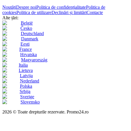
Noutăți
Despre noi
Politica de confidențialitate
Politica de
cookies
Politica de utilizare
Declinări și limitări
Contacte
Alte țări:
België
Česko
Deutschland
Danmark
Eesti
France
Hrvatska
Magyarország
Italia
Lietuva
Latvija
Nederland
Polska
Srbija
Sverige
Slovensko
2026 © Toate drepturile rezervate. Promo24.ro