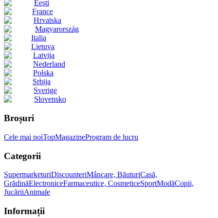
Eesti
France
Hrvatska
Magyarország
Italia
Lietuva
Latvija
Nederland
Polska
Srbija
Sverige
Slovensko
Broșuri
Cele mai noi
Top
Magazine
Program de lucru
Categorii
Supermarketuri
Discounteri
Mâncare, Băuturi
Casă,
Grădină
Electronice
Farmaceutice, Cosmetice
Sport
Modă
Copii,
Jucării
Animale
Informații