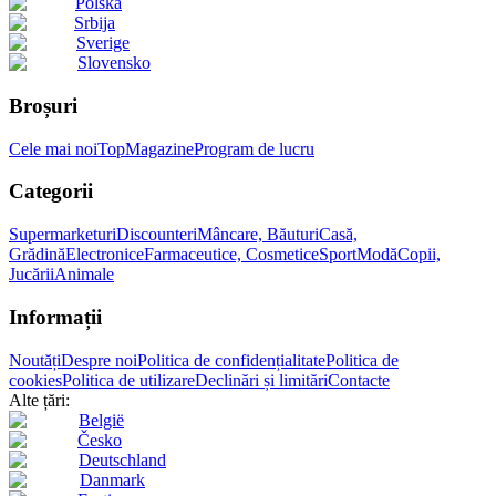
Polska
Srbija
Sverige
Slovensko
Broșuri
Cele mai noi
Top
Magazine
Program de lucru
Categorii
Supermarketuri
Discounteri
Mâncare, Băuturi
Casă,
Grădină
Electronice
Farmaceutice, Cosmetice
Sport
Modă
Copii,
Jucării
Animale
Informații
Noutăți
Despre noi
Politica de confidențialitate
Politica de
cookies
Politica de utilizare
Declinări și limitări
Contacte
Alte țări:
België
Česko
Deutschland
Danmark