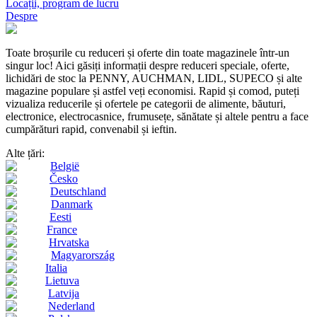
Locații, program de lucru
Despre
Toate broșurile cu reduceri și oferte din toate magazinele într-un
singur loc! Aici găsiți informații despre reduceri speciale, oferte,
lichidări de stoc la PENNY, AUCHMAN, LIDL, SUPECO și alte
magazine populare și astfel veți economisi. Rapid și comod, puteți
vizualiza reducerile și ofertele pe categorii de alimente, băuturi,
electronice, electrocasnice, frumusețe, sănătate și altele pentru a face
cumpărături rapid, convenabil și ieftin.
Alte țări:
België
Česko
Deutschland
Danmark
Eesti
France
Hrvatska
Magyarország
Italia
Lietuva
Latvija
Nederland