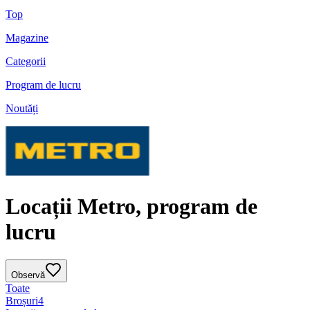
Top
Magazine
Categorii
Program de lucru
Noutăți
Locații Metro, program de
lucru
Observă
Toate
Broșuri
4