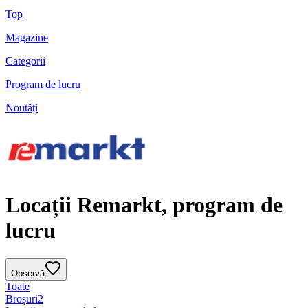
Top
Magazine
Categorii
Program de lucru
Noutăți
Locații Remarkt, program de
lucru
Observă
Toate
Broșuri
2