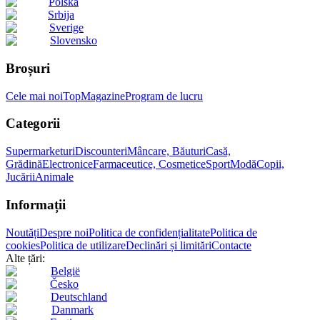
Polska
Srbija
Sverige
Slovensko
Broșuri
Cele mai noi
Top
Magazine
Program de lucru
Categorii
Supermarketuri
Discounteri
Mâncare, Băuturi
Casă,
Grădină
Electronice
Farmaceutice, Cosmetice
Sport
Modă
Copii,
Jucării
Animale
Informații
Noutăți
Despre noi
Politica de confidențialitate
Politica de
cookies
Politica de utilizare
Declinări și limitări
Contacte
Alte țări:
België
Česko
Deutschland
Danmark