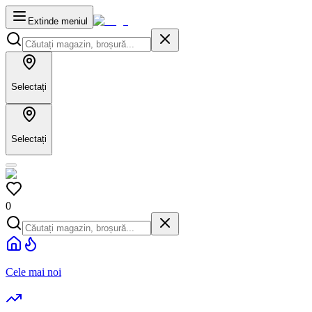
Extinde meniul
Selectați
Selectați
0
Cele mai noi