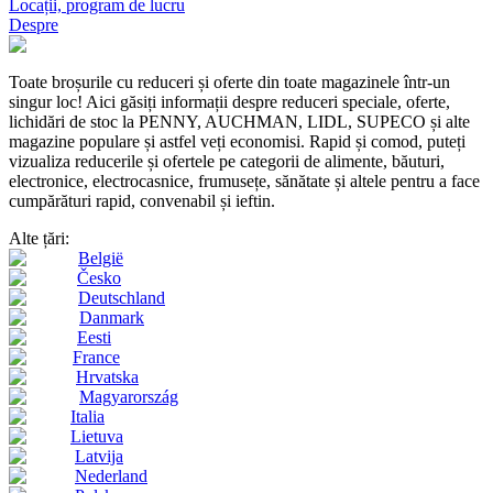
Locații, program de lucru
Despre
Toate broșurile cu reduceri și oferte din toate magazinele într-un
singur loc! Aici găsiți informații despre reduceri speciale, oferte,
lichidări de stoc la PENNY, AUCHMAN, LIDL, SUPECO și alte
magazine populare și astfel veți economisi. Rapid și comod, puteți
vizualiza reducerile și ofertele pe categorii de alimente, băuturi,
electronice, electrocasnice, frumusețe, sănătate și altele pentru a face
cumpărături rapid, convenabil și ieftin.
Alte țări:
België
Česko
Deutschland
Danmark
Eesti
France
Hrvatska
Magyarország
Italia
Lietuva
Latvija
Nederland