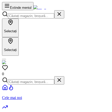
Extinde meniul
Selectați
Selectați
0
Cele mai noi