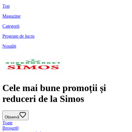
Top
Magazine
Categorii
Program de lucru
Noutăți
Cele mai bune promoții și
reduceri de la Simos
Observă
Toate
Broșuri
0