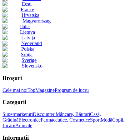
Eesti
France
Hrvatska
Magyarország
Italia
Lietuva
Latvija
Nederland
Polska
Srbija
Sverige
Slovensko
Broșuri
Cele mai noi
Top
Magazine
Program de lucru
Categorii
Supermarketuri
Discounteri
Mâncare, Băuturi
Casă,
Grădină
Electronice
Farmaceutice, Cosmetice
Sport
Modă
Copii,
Jucării
Animale
Informații