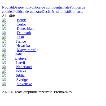
Noutăți
Despre noi
Politica de confidențialitate
Politica de
cookies
Politica de utilizare
Declinări și limitări
Contacte
Alte țări:
België
Česko
Deutschland
Danmark
Eesti
France
Hrvatska
Magyarország
Italia
Lietuva
Latvija
Nederland
Polska
Srbija
Sverige
Slovensko
2026 © Toate drepturile rezervate. Promo24.ro