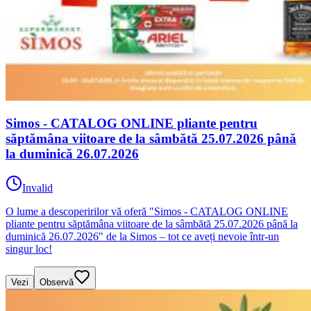
Simos - CATALOG ONLINE pliante pentru
săptămâna viitoare de la sâmbătă 25.07.2026 până
la duminică 26.07.2026
Invalid
O lume a descoperirilor vă oferă "Simos - CATALOG ONLINE
pliante pentru săptămâna viitoare de la sâmbătă 25.07.2026 până la
duminică 26.07.2026" de la Simos – tot ce aveți nevoie într-un
singur loc!
Vezi
Observă