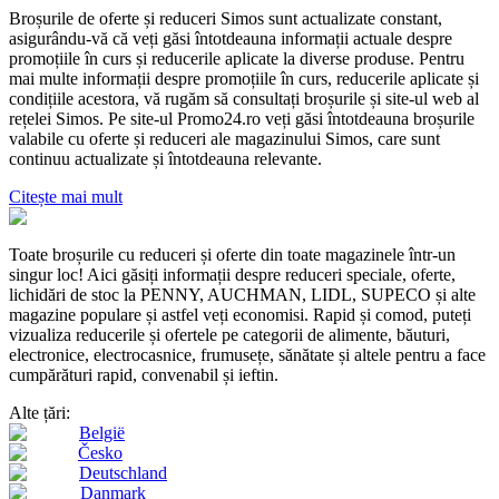
Broșurile de oferte și reduceri Simos sunt actualizate constant,
asigurându-vă că veți găsi întotdeauna informații actuale despre
promoțiile în curs și reducerile aplicate la diverse produse. Pentru
mai multe informații despre promoțiile în curs, reducerile aplicate și
condițiile acestora, vă rugăm să consultați broșurile și site-ul web al
rețelei Simos. Pe site-ul Promo24.ro veți găsi întotdeauna broșurile
valabile cu oferte și reduceri ale magazinului Simos, care sunt
continuu actualizate și întotdeauna relevante.
Citește mai mult
Toate broșurile cu reduceri și oferte din toate magazinele într-un
singur loc! Aici găsiți informații despre reduceri speciale, oferte,
lichidări de stoc la PENNY, AUCHMAN, LIDL, SUPECO și alte
magazine populare și astfel veți economisi. Rapid și comod, puteți
vizualiza reducerile și ofertele pe categorii de alimente, băuturi,
electronice, electrocasnice, frumusețe, sănătate și altele pentru a face
cumpărături rapid, convenabil și ieftin.
Alte țări:
België
Česko
Deutschland
Danmark