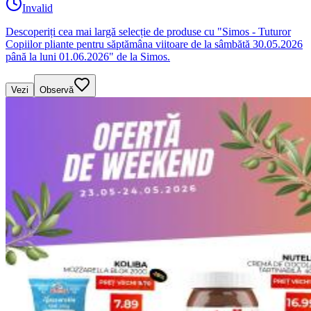
Invalid
Descoperiți cea mai largă selecție de produse cu "Simos - Tuturor
Copiilor pliante pentru săptămâna viitoare de la sâmbătă 30.05.2026
până la luni 01.06.2026" de la Simos.
Vezi
Observă