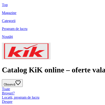
Top
Magazine
Categorii
Program de lucru
Noutăți
Catalog KiK online – oferte vala
Observă
Toate
Broșuri
7
Locații, program de lucru
Despre