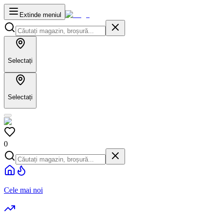
Extinde meniul
Selectați
Selectați
0
Cele mai noi