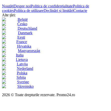
Noutăți
Despre noi
Politica de confidențialitate
Politica de
cookies
Politica de utilizare
Declinări și limitări
Contacte
Alte țări:
België
Česko
Deutschland
Danmark
Eesti
France
Hrvatska
Magyarország
Italia
Lietuva
Latvija
Nederland
Polska
Srbija
Sverige
Slovensko
2026 © Toate drepturile rezervate. Promo24.ro