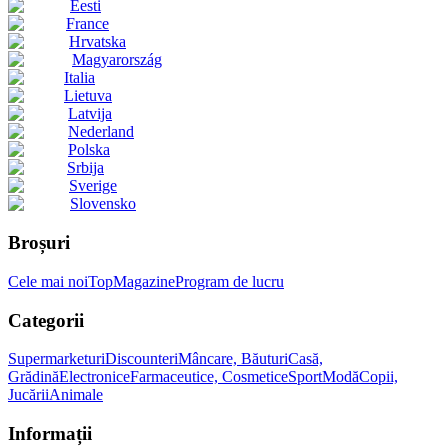
Eesti
France
Hrvatska
Magyarország
Italia
Lietuva
Latvija
Nederland
Polska
Srbija
Sverige
Slovensko
Broșuri
Cele mai noi
Top
Magazine
Program de lucru
Categorii
Supermarketuri
Discounteri
Mâncare, Băuturi
Casă,
Grădină
Electronice
Farmaceutice, Cosmetice
Sport
Modă
Copii,
Jucării
Animale
Informații