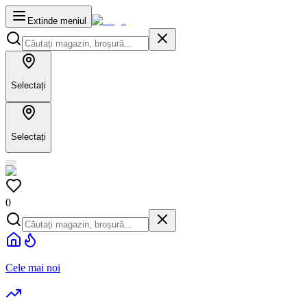
Extinde meniul
Selectați
Selectați
0
Cele mai noi