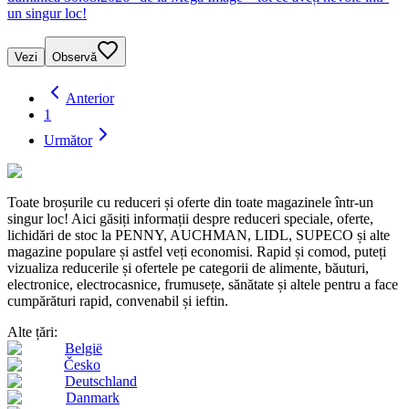
un singur loc!
Vezi
Observă
Anterior
1
Următor
Toate broșurile cu reduceri și oferte din toate magazinele într-un
singur loc! Aici găsiți informații despre reduceri speciale, oferte,
lichidări de stoc la PENNY, AUCHMAN, LIDL, SUPECO și alte
magazine populare și astfel veți economisi. Rapid și comod, puteți
vizualiza reducerile și ofertele pe categorii de alimente, băuturi,
electronice, electrocasnice, frumusețe, sănătate și altele pentru a face
cumpărături rapid, convenabil și ieftin.
Alte țări:
België
Česko
Deutschland
Danmark