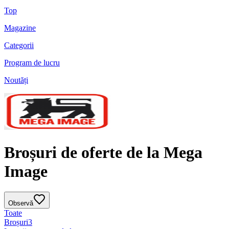
Top
Magazine
Categorii
Program de lucru
Noutăți
Broșuri de oferte de la Mega
Image
Observă
Toate
Broșuri
3