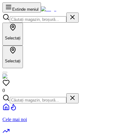
Extinde meniul
Selectați
Selectați
0
Cele mai noi