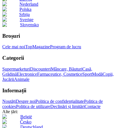
Nederland
Polska
Srbija
Sverige
Slovensko
Broșuri
Cele mai noi
Top
Magazine
Program de lucru
Categorii
Supermarketuri
Discounteri
Mâncare, Băuturi
Casă,
Grădină
Electronice
Farmaceutice, Cosmetice
Sport
Modă
Copii,
Jucării
Animale
Informații
Noutăți
Despre noi
Politica de confidențialitate
Politica de
cookies
Politica de utilizare
Declinări și limitări
Contacte
Alte țări:
België
Česko
Deutschland