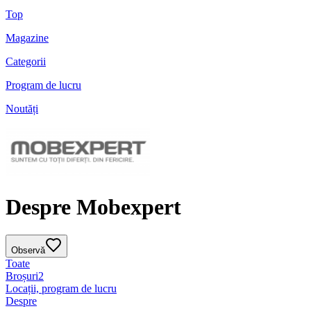
Top
Magazine
Categorii
Program de lucru
Noutăți
Despre Mobexpert
Observă
Toate
Broșuri
2
Locații, program de lucru
Despre