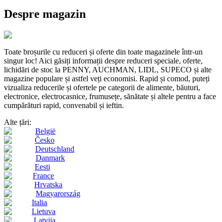
Despre magazin
Toate broșurile cu reduceri și oferte din toate magazinele într-un
singur loc! Aici găsiți informații despre reduceri speciale, oferte,
lichidări de stoc la PENNY, AUCHMAN, LIDL, SUPECO și alte
magazine populare și astfel veți economisi. Rapid și comod, puteți
vizualiza reducerile și ofertele pe categorii de alimente, băuturi,
electronice, electrocasnice, frumusețe, sănătate și altele pentru a face
cumpărături rapid, convenabil și ieftin.
Alte țări:
België
Česko
Deutschland
Danmark
Eesti
France
Hrvatska
Magyarország
Italia
Lietuva
Latvija