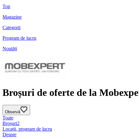
Top
Magazine
Categorii
Program de lucru
Noutăți
Broșuri de oferte de la Mobexpe
Observă
Toate
Broșuri
2
Locații, program de lucru
Despre