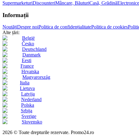
Supermarketuri
Discounteri
Mâncare, Băuturi
Casă, Grădină
Electronic
Informații
Noutăți
Despre noi
Politica de confidențialitate
Politica de cookies
Politi
Alte țări:
België
Česko
Deutschland
Danmark
Eesti
France
Hrvatska
Magyarország
Italia
Lietuva
Latvija
Nederland
Polska
Srbija
Sverige
Slovensko
2026 © Toate drepturile rezervate. Promo24.ro