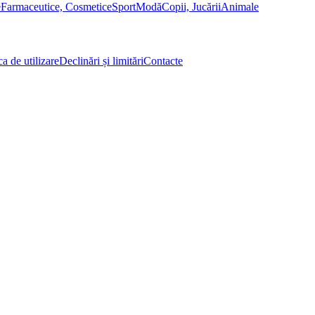
e
Farmaceutice, Cosmetice
Sport
Modă
Copii, Jucării
Animale
ca de utilizare
Declinări și limitări
Contacte