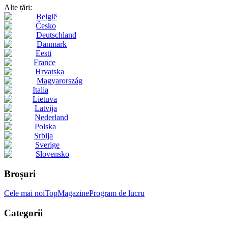
Alte țări:
België
Česko
Deutschland
Danmark
Eesti
France
Hrvatska
Magyarország
Italia
Lietuva
Latvija
Nederland
Polska
Srbija
Sverige
Slovensko
Broșuri
Cele mai noi
Top
Magazine
Program de lucru
Categorii