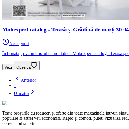
Mobexpert catalog - Terasă și Grădină de marți 30.0
Neasigurat
Îmbunătățiți-vă interiorul cu noutățile "Mobexpert catalog - Terasă ș
Vezi
Observă
Anterior
1
Următor
Toate broșurile cu reduceri și oferte din toate magazinele într-un s
populare și astfel veți economisi. Rapid și comod, puteți vizualiza reduc
convenabil și ieftin.