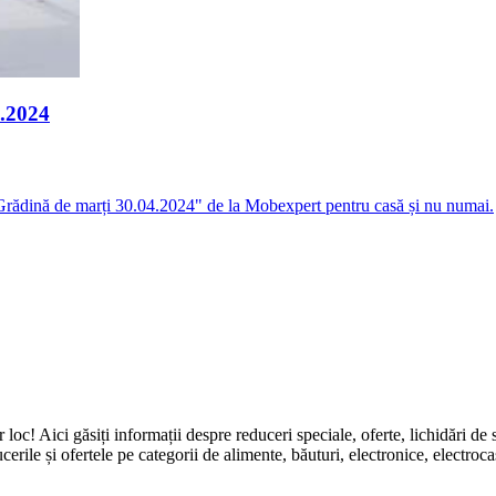
4.2024
i Grădină de marți 30.04.2024" de la Mobexpert pentru casă și nu numai.
ingur loc! Aici găsiți informații despre reduceri speciale, oferte, li
erile și ofertele pe categorii de alimente, băuturi, electronice, electroca