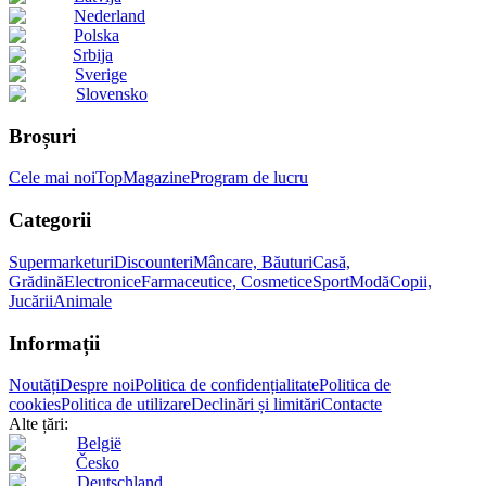
Nederland
Polska
Srbija
Sverige
Slovensko
Broșuri
Cele mai noi
Top
Magazine
Program de lucru
Categorii
Supermarketuri
Discounteri
Mâncare, Băuturi
Casă,
Grădină
Electronice
Farmaceutice, Cosmetice
Sport
Modă
Copii,
Jucării
Animale
Informații
Noutăți
Despre noi
Politica de confidențialitate
Politica de
cookies
Politica de utilizare
Declinări și limitări
Contacte
Alte țări:
België
Česko
Deutschland