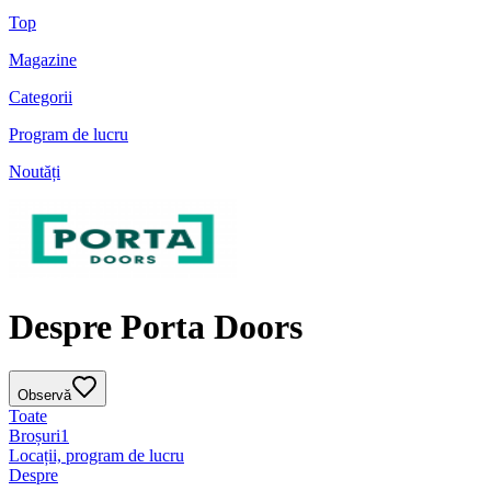
Top
Magazine
Categorii
Program de lucru
Noutăți
Despre Porta Doors
Observă
Toate
Broșuri
1
Locații, program de lucru
Despre