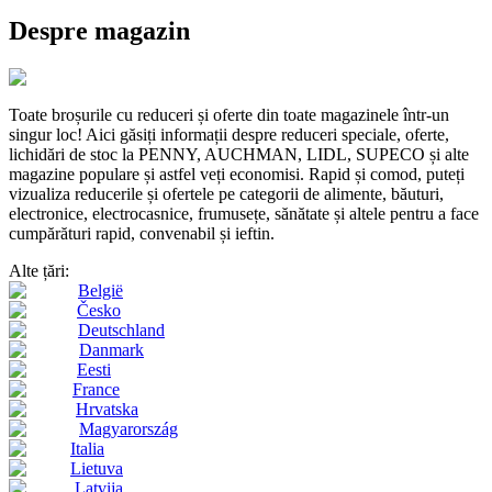
Despre magazin
Toate broșurile cu reduceri și oferte din toate magazinele într-un
singur loc! Aici găsiți informații despre reduceri speciale, oferte,
lichidări de stoc la PENNY, AUCHMAN, LIDL, SUPECO și alte
magazine populare și astfel veți economisi. Rapid și comod, puteți
vizualiza reducerile și ofertele pe categorii de alimente, băuturi,
electronice, electrocasnice, frumusețe, sănătate și altele pentru a face
cumpărături rapid, convenabil și ieftin.
Alte țări:
België
Česko
Deutschland
Danmark
Eesti
France
Hrvatska
Magyarország
Italia
Lietuva
Latvija