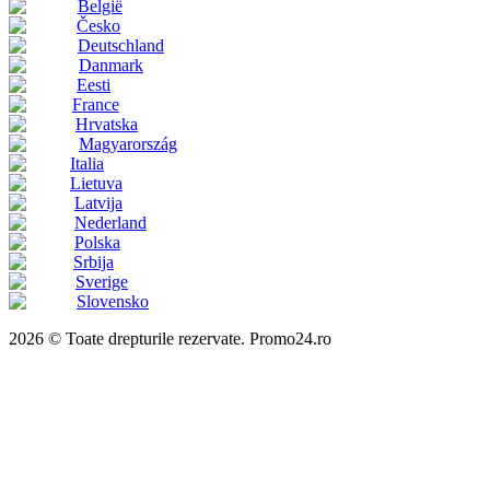
België
Česko
Deutschland
Danmark
Eesti
France
Hrvatska
Magyarország
Italia
Lietuva
Latvija
Nederland
Polska
Srbija
Sverige
Slovensko
2026 © Toate drepturile rezervate. Promo24.ro