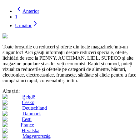
Anterior
1
Următor
Toate broșurile cu reduceri și oferte din toate magazinele într-un
singur loc! Aici găsiți informații despre reduceri speciale, oferte,
lichidări de stoc la PENNY, AUCHMAN, LIDL, SUPECO și alte
magazine populare și astfel veți economisi. Rapid și comod, puteți
vizualiza reducerile și ofertele pe categorii de alimente, băuturi,
electronice, electrocasnice, frumusețe, sănătate și altele pentru a face
cumpărături rapid, convenabil și ieftin.
Alte țări:
België
Česko
Deutschland
Danmark
Eesti
France
Hrvatska
Magyarország