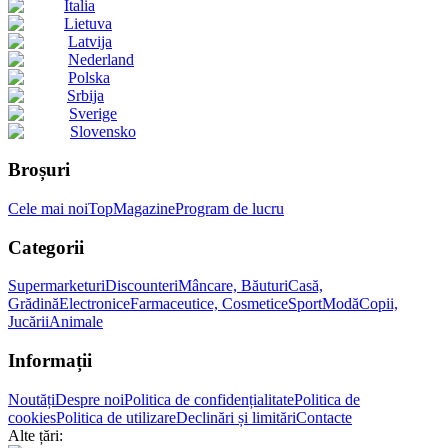
Italia
Lietuva
Latvija
Nederland
Polska
Srbija
Sverige
Slovensko
Broșuri
Cele mai noi
Top
Magazine
Program de lucru
Categorii
Supermarketuri
Discounteri
Mâncare, Băuturi
Casă,
Grădină
Electronice
Farmaceutice, Cosmetice
Sport
Modă
Copii,
Jucării
Animale
Informații
Noutăți
Despre noi
Politica de confidențialitate
Politica de
cookies
Politica de utilizare
Declinări și limitări
Contacte
Alte țări: